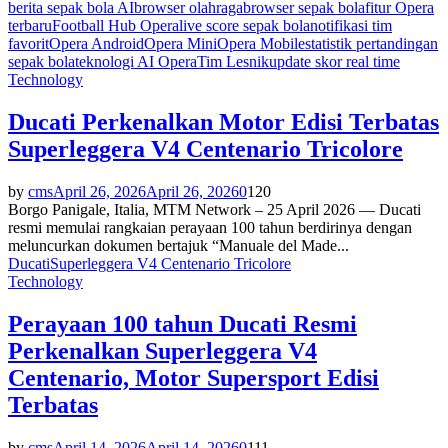
berita sepak bola AI
browser olahraga
browser sepak bola
fitur Opera
terbaru
Football Hub Opera
live score sepak bola
notifikasi tim
favorit
Opera Android
Opera Mini
Opera Mobile
statistik pertandingan
sepak bola
teknologi AI Opera
Tim Lesnik
update skor real time
Technology
Ducati Perkenalkan Motor Edisi Terbatas
Superleggera V4 Centenario Tricolore
by
cms
April 26, 2026
April 26, 2026
0
120
Borgo Panigale, Italia, MTM Network – 25 April 2026 — Ducati
resmi memulai rangkaian perayaan 100 tahun berdirinya dengan
meluncurkan dokumen bertajuk “Manuale del Made...
Ducati
Superleggera V4 Centenario Tricolore
Technology
Perayaan 100 tahun Ducati Resmi
Perkenalkan Superleggera V4
Centenario, Motor Supersport Edisi
Terbatas
by
cms
April 14, 2026
April 14, 2026
0
111