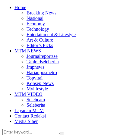
Home
Breaking News
Nasional
Economy
Technology
Entertainment & Lifestyle
Art & Culture
Editor’s Picks
MTM NEWS
Journalreportase
Tabloidseleberita
Jmpnews
Harianposmetro
Topviral
Konsep News
Mylifestyle
MTM VIDEO
Selebcam
Seleberita
Layanan MTM
Contact Redaksi
Media Siber
Search