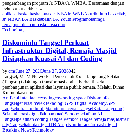
pengembangan program Jr. NBA/Jr. WNBA. Bersamaan dengan
peluncuran aplikasi...
aplikasi basket
basket anak
Jr. NBA
Jr. WNBA
kurikulum basket
My
Jr. NBA
NBA Basketball
NBA Youth Program
olahraga
remaja
pembinaan basket usia dini
Technology
Diskominfo Tangsel Perkuat
Infrastruktur Digital, Remaja Masjid
Disiapkan Kuasai AI dan Coding
by
cms
June 27, 2026
June 27, 2026
0
42
Tangsel, MTM Network – Pemerintah Kota Tangerang Selatan
(Tangsel) tidak ingin transformasi digital berhenti pada
pembangunan aplikasi dan layanan publik semata. Melalui Dinas
Komunikasi dan...
Artificial Intelligence
coding
coworking space
Diskominfo
Tangsel
generasi melek teknologi.
GPS Digital Academy
GPS
Tangsel
infrastruktur digital
internet cepat Tangsel
Kota Tangerang
Selatan
literasi digital
Muhammad Sartono
pelatihan AI
Tangsel
pelatihan coding Tangsel
Pemkot Tangsel
remaja masjid
smart
city Tangsel
talenta digital
TB Asep Nurdin
transformasi digital
Breaking News
Technology