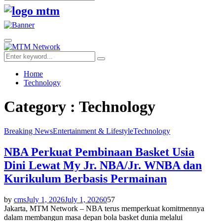
Search
for:
Facebook
Twitter
Youtube
Primary
Menu
Search
Search
for:
Home
Technology
Category : Technology
Breaking News
Entertainment & Lifestyle
Technology
NBA Perkuat Pembinaan Basket Usia
Dini Lewat My Jr. NBA/Jr. WNBA dan
Kurikulum Berbasis Permainan
by
cms
July 1, 2026
July 1, 2026
0
57
Jakarta, MTM Network – NBA terus memperkuat komitmennya
dalam membangun masa depan bola basket dunia melalui