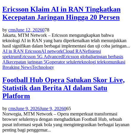
Ericsson Klaim AI in RAN Tingkatkan
Kecepatan Jaringan Hingga 20 Persen
by
cms
June 12, 2026
0
78
Jakarta, MTM Network – Ericsson mengungkapkan bahwa
teknologi AI in RAN yang baru diperkenalkan telah menunjukkan
hasil signifikan dalam berbagai implementasi dan uji coba jaringan...
AI in RAN Ericsson
AI network
Cloud RAN
efisiensi
spektrum
Ericsson 5G Advanced
Ericsson global
jaringan berbasis
AI
kecepatan jaringan 5G
operator seluler
teknologi telekomunikasi
Breaking News
Technology
Football Hub Opera Satukan Skor Live,
Statistik dan Berita AI dalam Satu
Platform
by
cms
June 9, 2026
June 9, 2026
0
65
Norwegia, MTM Network – Opera memperkuat transformasi
browser selulernya dengan menghadirkan Football Hub, sebuah
pusat informasi sepak bola yang mengintegrasikan berbagai layanan
penting bagi penggemar...