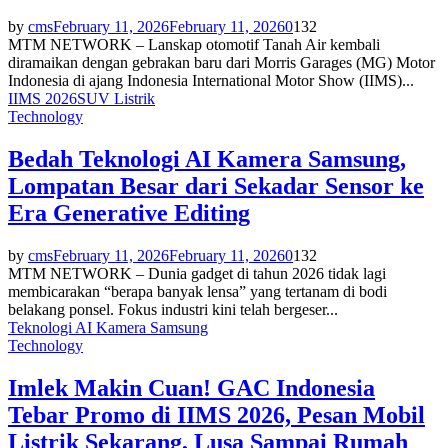
by
cms
February 11, 2026
February 11, 2026
0
132
MTM NETWORK – Lanskap otomotif Tanah Air kembali
diramaikan dengan gebrakan baru dari Morris Garages (MG) Motor
Indonesia di ajang Indonesia International Motor Show (IIMS)...
IIMS 2026
SUV Listrik
Technology
Bedah Teknologi AI Kamera Samsung,
Lompatan Besar dari Sekadar Sensor ke
Era Generative Editing
by
cms
February 11, 2026
February 11, 2026
0
132
MTM NETWORK – Dunia gadget di tahun 2026 tidak lagi
membicarakan “berapa banyak lensa” yang tertanam di bodi
belakang ponsel. Fokus industri kini telah bergeser...
Teknologi AI Kamera Samsung
Technology
Imlek Makin Cuan! GAC Indonesia
Tebar Promo di IIMS 2026, Pesan Mobil
Listrik Sekarang, Lusa Sampai Rumah