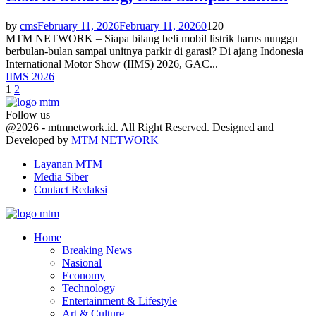
by
cms
February 11, 2026
February 11, 2026
0
120
MTM NETWORK – Siapa bilang beli mobil listrik harus nunggu
berbulan-bulan sampai unitnya parkir di garasi? Di ajang Indonesia
International Motor Show (IIMS) 2026, GAC...
IIMS 2026
Posts
1
2
pagination
Follow us
Facebook
Twitter
Youtube
@2026 - mtmnetwork.id. All Right Reserved. Designed and
Developed by
MTM NETWORK
Layanan MTM
Media Siber
Contact Redaksi
Facebook
Twitter
Youtube
Home
Breaking News
Nasional
Economy
Technology
Entertainment & Lifestyle
Art & Culture