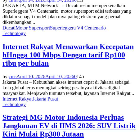
JAKARTA, MTM Network — Ducati resmi memperkenalkan
Superleggera V4 Centenario, motor supersport edisi terbatas yang
diklaim sebagai model jalan raya paling ekstrem yang pernah
dikembangkan...
Ducati
Motor Supersport
Superleggera V4 Centenario
Technology
Internet Rakyat Menawarkan Kecepatan
hHngga 100 Mbps Dengan tarif Rp100
ribu per bulan
by
cms
April 10, 2026
April 10, 2026
0
145
Jakarta Pusat – Kebutuhan akses internet cepat di Jakarta sebagai
kota global terus meningkat seiring pesatnya aktivitas digital
masyarakat. Menjawab tuntutan tersebut, layanan Internet Rakyat...
Internet Rakyat
Jakarta Pusat
Technology
Strategi MG Motor Indonesia Perluas
Jangkauan EV di IIMS 2026: SUV Listrik
Kini Mulai Rp300 Jutaan