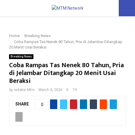
PRIMARY
MENU
Home
Breaking News
Coba Rampas Tas Nenek 80 Tahun, Pria di Jelambar Ditangkap
20 Menit Usai Beraksi
Breaking News
Coba Rampas Tas Nenek 80 Tahun, Pria
di Jelambar Ditangkap 20 Menit Usai
Beraksi
by
redaksi Mtm
March 4, 2026
0
79
SHARE
0