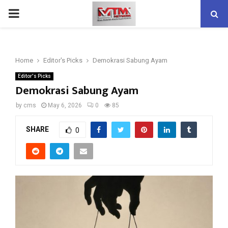
PRIMARY
MENU
Home
Editor's Picks
Demokrasi Sabung Ayam
Editor's Picks
Demokrasi Sabung Ayam
by
cms
May 6, 2026
0
85
SHARE
0