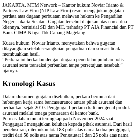
JAKARTA, MTM Network – Kantor hukum Noviar Irianto &
Partners Law Firm (NIP Law Firm) resmi mengajukan gugatan
perdata atas dugaan perbuatan melawan hukum ke Pengadilan
Negeri Jakarta Selatan. Gugatan tersebut diajukan atas nama dua
kliennya, berinisial SD dan MH, terhadap PT AIA Financial dan PT
Bank CIMB Niaga Tbk Cabang Magelang.
Kuasa hukum, Noviar Irianto, menyatakan bahwa gugatan
dilayangkan setelah serangkaian pengaduan dan somasi tidak
membuahkan hasil.
“Perkara ini berkaitan dengan dugaan penerbitan puluhan polis
asuransi serta transaksi perbankan tanpa persetujuan nasabah,”
ujarnya.
Kronologi Kasus
Dalam dokumen gugatan disebutkan, perkara bermula dari
hubungan kerja sama bancassurance antara pihak asuransi dan
perbankan sejak 2010. Penggugat I pertama kali mengenal produk
asuransi melalui tenaga pemasaran di kantor bank.
Permasalahan mulai terungkap pada November 2024 saat
Penggugat I mengajukan keluhan kepada pihak asuransi. Dari hasil
penelusuran, ditemukan total 83 polis atas nama kedua penggugat,
terdiri dari 58 polis atas nama Penggugat I dan 25 polis atas nama