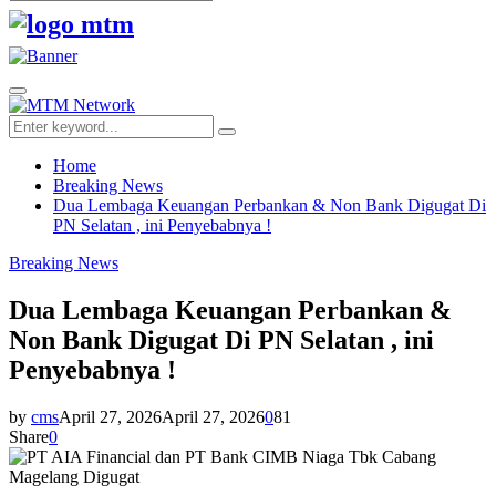
Search
for:
Facebook
Twitter
Youtube
Primary
Menu
Search
Search
for:
Home
Breaking News
Dua Lembaga Keuangan Perbankan & Non Bank Digugat Di
PN Selatan , ini Penyebabnya !
Breaking News
Dua Lembaga Keuangan Perbankan &
Non Bank Digugat Di PN Selatan , ini
Penyebabnya !
by
cms
April 27, 2026
April 27, 2026
0
81
Share
0