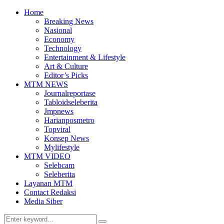
Home
Breaking News
Nasional
Economy
Technology
Entertainment & Lifestyle
Art & Culture
Editor’s Picks
MTM NEWS
Journalreportase
Tabloidseleberita
Jmpnews
Harianposmetro
Topviral
Konsep News
Mylifestyle
MTM VIDEO
Selebcam
Seleberita
Layanan MTM
Contact Redaksi
Media Siber
Search