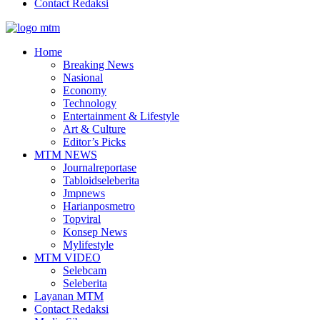
Contact Redaksi
Facebook
Twitter
Youtube
Home
Breaking News
Nasional
Economy
Technology
Entertainment & Lifestyle
Art & Culture
Editor’s Picks
MTM NEWS
Journalreportase
Tabloidseleberita
Jmpnews
Harianposmetro
Topviral
Konsep News
Mylifestyle
MTM VIDEO
Selebcam
Seleberita
Layanan MTM
Contact Redaksi