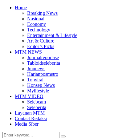
Home
Breaking News
Nasional
Economy
Technology
Entertainment & Lifestyle
Art & Culture
Editor’s Picks
MTM NEWS
Journalreportase
Tabloidseleberita
Jmpnews
Harianposmetro
Topviral
Konsep News
Mylifestyle
MTM VIDEO
Selebcam
Seleberita
Layanan MTM
Contact Redaksi
Media Siber
Search