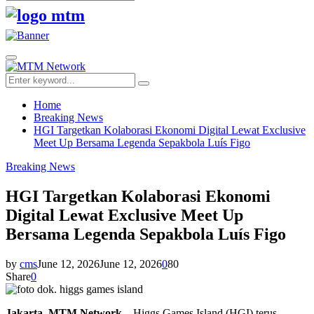
Search
for:
Facebook
Twitter
Youtube
Primary
Menu
Search
Search
for:
Home
Breaking News
HGI Targetkan Kolaborasi Ekonomi Digital Lewat Exclusive
Meet Up Bersama Legenda Sepakbola Luís Figo
Breaking News
HGI Targetkan Kolaborasi Ekonomi
Digital Lewat Exclusive Meet Up
Bersama Legenda Sepakbola Luís Figo
by
cms
June 12, 2026
June 12, 2026
0
80
Share
0
Jakarta, MTM Network –
Higgs Games Island (HGI) terus