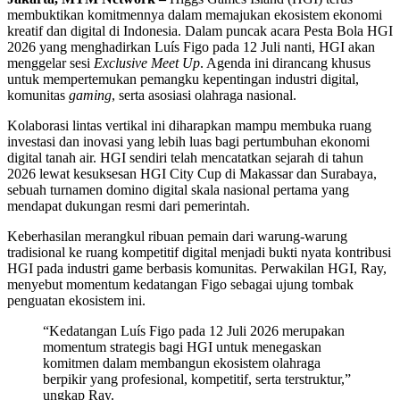
membuktikan komitmennya dalam memajukan ekosistem ekonomi
kreatif dan digital di Indonesia. Dalam puncak acara Pesta Bola HGI
2026 yang menghadirkan Luís Figo pada 12 Juli nanti, HGI akan
menggelar sesi
Exclusive Meet Up
. Agenda ini dirancang khusus
untuk mempertemukan pemangku kepentingan industri digital,
komunitas
gaming
, serta asosiasi olahraga nasional.
Kolaborasi lintas vertikal ini diharapkan mampu membuka ruang
investasi dan inovasi yang lebih luas bagi pertumbuhan ekonomi
digital tanah air. HGI sendiri telah mencatatkan sejarah di tahun
2026 lewat kesuksesan HGI City Cup di Makassar dan Surabaya,
sebuah turnamen domino digital skala nasional pertama yang
mendapat dukungan resmi dari pemerintah.
Keberhasilan merangkul ribuan pemain dari warung-warung
tradisional ke ruang kompetitif digital menjadi bukti nyata kontribusi
HGI pada industri game berbasis komunitas. Perwakilan HGI, Ray,
menyebut momentum kedatangan Figo sebagai ujung tombak
penguatan ekosistem ini.
“Kedatangan Luís Figo pada 12 Juli 2026 merupakan
momentum strategis bagi HGI untuk menegaskan
komitmen dalam membangun ekosistem olahraga
berpikir yang profesional, kompetitif, serta terstruktur,”
ungkap Ray.