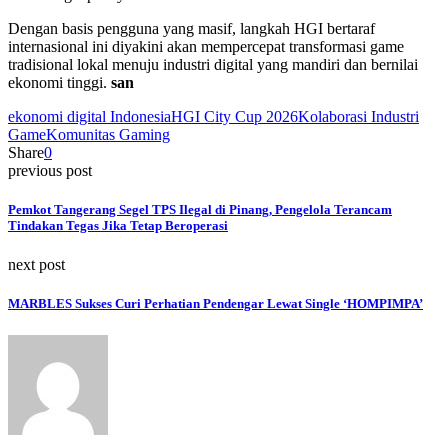
Dengan basis pengguna yang masif, langkah HGI bertaraf
internasional ini diyakini akan mempercepat transformasi game
tradisional lokal menuju industri digital yang mandiri dan bernilai
ekonomi tinggi.
san
ekonomi digital Indonesia
HGI City Cup 2026
Kolaborasi Industri
Game
Komunitas Gaming
Share
0
previous post
Pemkot Tangerang Segel TPS Ilegal di Pinang, Pengelola Terancam
Tindakan Tegas Jika Tetap Beroperasi
next post
MARBLES Sukses Curi Perhatian Pendengar Lewat Single ‘HOMPIMPA’