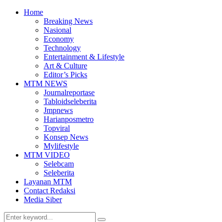
Home
Breaking News
Nasional
Economy
Technology
Entertainment & Lifestyle
Art & Culture
Editor’s Picks
MTM NEWS
Journalreportase
Tabloidseleberita
Jmpnews
Harianposmetro
Topviral
Konsep News
Mylifestyle
MTM VIDEO
Selebcam
Seleberita
Layanan MTM
Contact Redaksi
Media Siber
Search