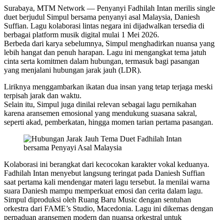
Surabaya, MTM Network — Penyanyi Fadhilah Intan merilis single
duet berjudul Simpul bersama penyanyi asal Malaysia, Daniesh
Suffian. Lagu kolaborasi lintas negara ini dijadwalkan tersedia di
berbagai platform musik digital mulai 1 Mei 2026.
Berbeda dari karya sebelumnya, Simpul menghadirkan nuansa yang
lebih hangat dan penuh harapan. Lagu ini mengangkat tema jatuh
cinta serta komitmen dalam hubungan, termasuk bagi pasangan
yang menjalani hubungan jarak jauh (LDR).
Liriknya menggambarkan ikatan dua insan yang tetap terjaga meski
terpisah jarak dan waktu.
Selain itu, Simpul juga dinilai relevan sebagai lagu pernikahan
karena aransemen emosional yang mendukung suasana sakral,
seperti akad, pemberkatan, hingga momen tarian pertama pasangan.
Kolaborasi ini berangkat dari kecocokan karakter vokal keduanya.
Fadhilah Intan menyebut langsung teringat pada Daniesh Suffian
saat pertama kali mendengar materi lagu tersebut. Ia menilai warna
suara Daniesh mampu memperkuat emosi dan cerita dalam lagu.
Simpul diproduksi oleh Ruang Baru Music dengan sentuhan
orkestra dari FAME’s Studio, Macedonia. Lagu ini dikemas dengan
perpaduan aransemen modern dan nuansa orkestral untuk