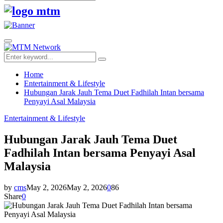
Search
for:
Facebook
Twitter
Youtube
Primary
Menu
Search
Search
for:
Home
Entertainment & Lifestyle
Hubungan Jarak Jauh Tema Duet Fadhilah Intan bersama
Penyayi Asal Malaysia
Entertainment & Lifestyle
Hubungan Jarak Jauh Tema Duet
Fadhilah Intan bersama Penyayi Asal
Malaysia
by
cms
May 2, 2026
May 2, 2026
0
86
Share
0