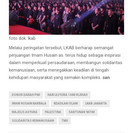
foto dok. lkab
Melalui peringatan tersebut, LKAB berharap semangat
perjuangan Imam Husain as. terus hidup sebagai inspirasi
dalam memperkuat persaudaraan, membangun solidaritas
kemanusiaan, serta menegakkan keadilan di tengah
kehidupan masyarakat yang semakin kompleks.
san
DONOR DARAH PMI
HARI ASYURA 1448 HIJRIAH
IMAM HUSAIN KARBALA
KEADILAN ISLAM
LKAB JAKARTA
MAJELIS ASYURA
PALESTINA
SANTUNAN YATIM
SOLIDARITAS KEMANUSIAAN
TMII