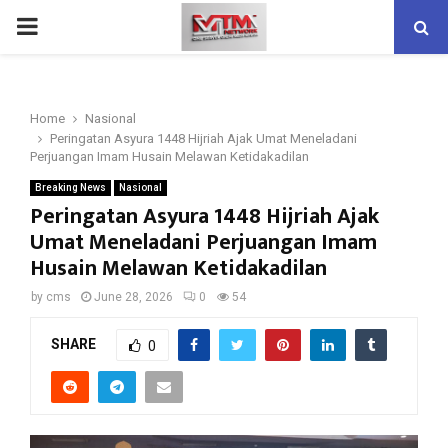
PRIMARY
MENU
Home
Nasional
Peringatan Asyura 1448 Hijriah Ajak Umat Meneladani
Perjuangan Imam Husain Melawan Ketidakadilan
Breaking News
Nasional
Peringatan Asyura 1448 Hijriah Ajak
Umat Meneladani Perjuangan Imam
Husain Melawan Ketidakadilan
by
cms
June 28, 2026
0
54
SHARE
0