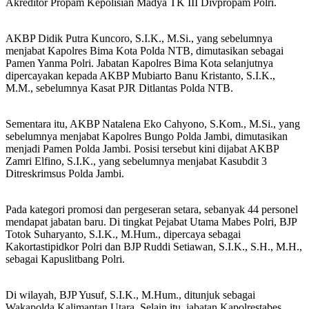
Akreditor Propam Kepolisian Madya TK III Divpropam Polri.
AKBP Didik Putra Kuncoro, S.I.K., M.Si., yang sebelumnya
menjabat Kapolres Bima Kota Polda NTB, dimutasikan sebagai
Pamen Yanma Polri. Jabatan Kapolres Bima Kota selanjutnya
dipercayakan kepada AKBP Mubiarto Banu Kristanto, S.I.K.,
M.M., sebelumnya Kasat PJR Ditlantas Polda NTB.
Sementara itu, AKBP Natalena Eko Cahyono, S.Kom., M.Si., yang
sebelumnya menjabat Kapolres Bungo Polda Jambi, dimutasikan
menjadi Pamen Polda Jambi. Posisi tersebut kini dijabat AKBP
Zamri Elfino, S.I.K., yang sebelumnya menjabat Kasubdit 3
Ditreskrimsus Polda Jambi.
Pada kategori promosi dan pergeseran setara, sebanyak 44 personel
mendapat jabatan baru. Di tingkat Pejabat Utama Mabes Polri, BJP
Totok Suharyanto, S.I.K., M.Hum., dipercaya sebagai
Kakortastipidkor Polri dan BJP Ruddi Setiawan, S.I.K., S.H., M.H.,
sebagai Kapuslitbang Polri.
Di wilayah, BJP Yusuf, S.I.K., M.Hum., ditunjuk sebagai
Wakapolda Kalimantan Utara. Selain itu, jabatan Kapolrestabes