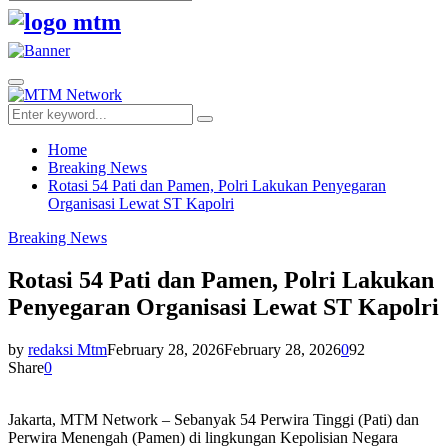
Search
for:
Facebook
Twitter
Youtube
Primary
Menu
Search
Search
for:
Home
Breaking News
Rotasi 54 Pati dan Pamen, Polri Lakukan Penyegaran
Organisasi Lewat ST Kapolri
Breaking News
Rotasi 54 Pati dan Pamen, Polri Lakukan
Penyegaran Organisasi Lewat ST Kapolri
by
redaksi Mtm
February 28, 2026
February 28, 2026
0
92
Share
0
Jakarta, MTM Network – Sebanyak 54 Perwira Tinggi (Pati) dan
Perwira Menengah (Pamen) di lingkungan Kepolisian Negara