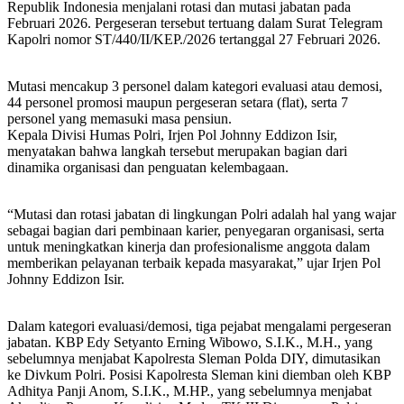
Republik Indonesia menjalani rotasi dan mutasi jabatan pada
Februari 2026. Pergeseran tersebut tertuang dalam Surat Telegram
Kapolri nomor ST/440/II/KEP./2026 tertanggal 27 Februari 2026.
Mutasi mencakup 3 personel dalam kategori evaluasi atau demosi,
44 personel promosi maupun pergeseran setara (flat), serta 7
personel yang memasuki masa pensiun.
Kepala Divisi Humas Polri, Irjen Pol Johnny Eddizon Isir,
menyatakan bahwa langkah tersebut merupakan bagian dari
dinamika organisasi dan penguatan kelembagaan.
“Mutasi dan rotasi jabatan di lingkungan Polri adalah hal yang wajar
sebagai bagian dari pembinaan karier, penyegaran organisasi, serta
untuk meningkatkan kinerja dan profesionalisme anggota dalam
memberikan pelayanan terbaik kepada masyarakat,” ujar Irjen Pol
Johnny Eddizon Isir.
Dalam kategori evaluasi/demosi, tiga pejabat mengalami pergeseran
jabatan. KBP Edy Setyanto Erning Wibowo, S.I.K., M.H., yang
sebelumnya menjabat Kapolresta Sleman Polda DIY, dimutasikan
ke Divkum Polri. Posisi Kapolresta Sleman kini diemban oleh KBP
Adhitya Panji Anom, S.I.K., M.HP., yang sebelumnya menjabat