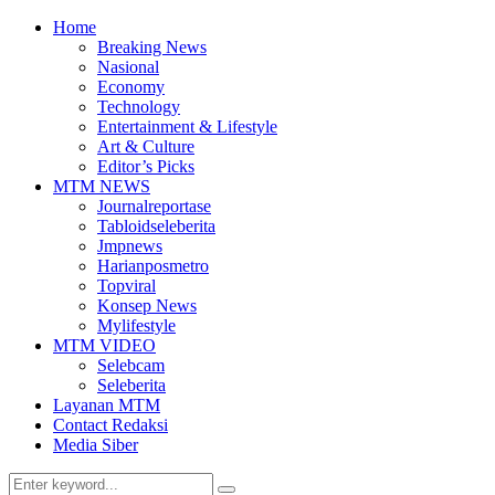
Home
Breaking News
Nasional
Economy
Technology
Entertainment & Lifestyle
Art & Culture
Editor’s Picks
MTM NEWS
Journalreportase
Tabloidseleberita
Jmpnews
Harianposmetro
Topviral
Konsep News
Mylifestyle
MTM VIDEO
Selebcam
Seleberita
Layanan MTM
Contact Redaksi
Media Siber
Search