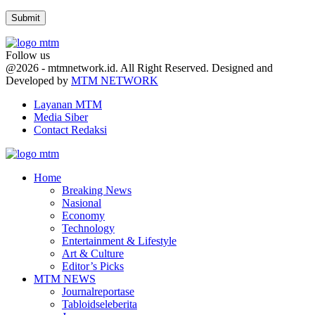
Follow us
Facebook
Twitter
Youtube
@2026 - mtmnetwork.id. All Right Reserved. Designed and
Developed by
MTM NETWORK
Layanan MTM
Media Siber
Contact Redaksi
Facebook
Twitter
Youtube
Home
Breaking News
Nasional
Economy
Technology
Entertainment & Lifestyle
Art & Culture
Editor’s Picks
MTM NEWS
Journalreportase
Tabloidseleberita