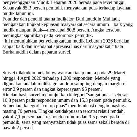
penyelenggaraan Mudik Lebaran 2026 berada pada level tinggi.
Sebanyak 85,3 persen pemudik menyatakan puas terhadap layanan
mudik tahun ini.
Founder dan peneliti utama Indikator, Burhanuddin Muhtadi,
mengatakan tingkat kepuasan masyarakat secara umum—baik yang
mudik maupun tidak—mencapai 80,8 persen. Angka tersebut
meningkat signifikan pada kelompok pemudik.
“Ini menunjukkan penyelenggaraan mudik Lebaran 2026 berjalan
sangat baik dan mendapat apresiasi luas dari masyarakat,” kata
Burhanuddin dalam paparan survei.
Survei dilakukan melalui wawancara tatap muka pada 29 Maret
hingga 4 April 2026 terhadap 1.200 responden. Metode yang
digunakan adalah multistage random sampling dengan margin of
error 2,9 persen dan tingkat kepercayaan 95 persen.
Rincian hasil survei menunjukkan kategori “sangat puas” sebesar
10,8 persen pada responden umum dan 15,3 persen pada pemudik.
Sementara kategori “cukup puas” mendominasi dengan masing-
masing 70 persen. Tingkat ketidakpuasan tercatat relatif rendah,
yakni 7,1 persen pada responden umum dan 9,5 persen pada
pemudik, serta yang menyatakan tidak puas sama sekali berada di
bawah 2 persen.