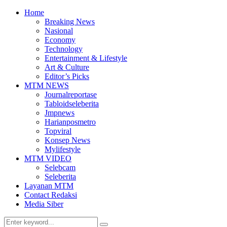
Home
Breaking News
Nasional
Economy
Technology
Entertainment & Lifestyle
Art & Culture
Editor’s Picks
MTM NEWS
Journalreportase
Tabloidseleberita
Jmpnews
Harianposmetro
Topviral
Konsep News
Mylifestyle
MTM VIDEO
Selebcam
Seleberita
Layanan MTM
Contact Redaksi
Media Siber
Search