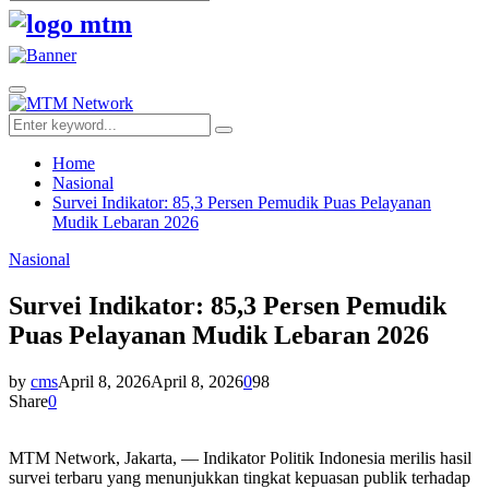
Search
for:
Facebook
Twitter
Youtube
Primary
Menu
Search
Search
for:
Home
Nasional
Survei Indikator: 85,3 Persen Pemudik Puas Pelayanan
Mudik Lebaran 2026
Nasional
Survei Indikator: 85,3 Persen Pemudik
Puas Pelayanan Mudik Lebaran 2026
by
cms
April 8, 2026
April 8, 2026
0
98
Share
0
MTM Network, Jakarta, — Indikator Politik Indonesia merilis hasil
survei terbaru yang menunjukkan tingkat kepuasan publik terhadap