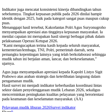
Indikator juga mencatat konsistensi kinerja dibandingkan tahun
sebelumnya. Tingkat kepuasan publik pada 2026 dinilai hampir
identik dengan 2025, baik pada kategori sangat puas maupun cukup
puas.
Menanggapi hasil tersebut, Kakorlantas Polri Agus Suryonugroho
menyampaikan apresiasi atas tingginya kepuasan masyarakat. Ia
menilai capaian ini merupakan hasil sinergi berbagai pihak dalam
pelaksanaan Operasi Ketupat 2026.
“Kami mengucapkan terima kasih kepada seluruh masyarakat,
kementerian/lembaga, TNI, Polri, pemerintah daerah, serta
pemangku kepentingan lainnya yang telah berkolaborasi sehingga
mudik tahun ini berjalan aman, lancar, dan berkeselamatan,”
ujarnya.
Agus juga menyampaikan apresiasi kepada Kapolri Listyo Sigit
Prabowo atas arahan strategis dan keterlibatan langsung dalam
pengamanan mudik.
Hasil survei ini menjadi indikator keberhasilan koordinasi lintas
sektor dalam penyelenggaraan mudik Lebaran 2026, sekaligus
mencerminkan peningkatan kualitas pelayanan yang berorientasi
pada keamanan dan keselamatan masyarakat. (AA)
Pelayanan mudik liburan 2026
Survei indikator
Share
0