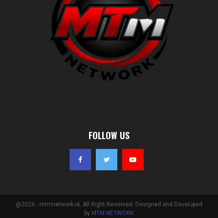
FOLLOW US
@2026 - mtmnetwork.id. All Right Reserved. Designed and Developed
by
MTM NETWORK