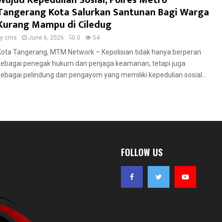
Wujud Kepedulian Sosial, Polres Metro
Tangerang Kota Salurkan Santunan Bagi Warga
Kurang Mampu di Ciledug
by
cms
June 6, 2026
0
54
Kota Tangerang, MTM Network – Kepolisian tidak hanya berperan
sebagai penegak hukum dan penjaga keamanan, tetapi juga
sebagai pelindung dan pengayom yang memiliki kepedulian sosial...
FOLLOW US