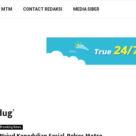
N MTM
CONTACT REDAKSI
MEDIA SIBER
dug`
Breaking News