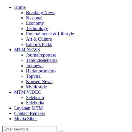
Home
Breaking News
Nasional
Economy
Technology
Entertainment & Lifestyle
Art & Culture
Editor’s Picks
MTM NEWS
Journalreportase
Tabloidseleberita
Jmpnews
Harianposmetro
Topviral
Konsep News
Mylifestyle
MTM VIDEO
Selebcam
Seleberita
Layanan MTM
Contact Redaksi
Media Siber
Search