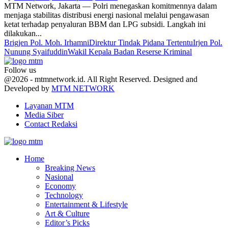
MTM Network, Jakarta — Polri menegaskan komitmennya dalam
menjaga stabilitas distribusi energi nasional melalui pengawasan
ketat terhadap penyaluran BBM dan LPG subsidi. Langkah ini
dilakukan...
Brigjen Pol. Moh. Irhamni
Direktur Tindak Pidana Tertentu
Irjen Pol.
Nunung Syaifuddin
Wakil Kepala Badan Reserse Kriminal
Follow us
Facebook
Twitter
Youtube
@2026 - mtmnetwork.id. All Right Reserved. Designed and
Developed by
MTM NETWORK
Layanan MTM
Media Siber
Contact Redaksi
Facebook
Twitter
Youtube
Home
Breaking News
Nasional
Economy
Technology
Entertainment & Lifestyle
Art & Culture
Editor’s Picks