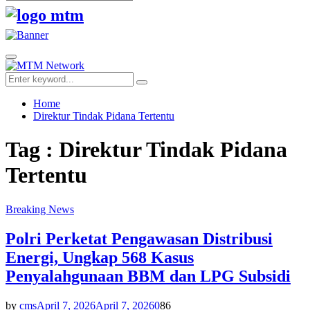
Search
for:
Facebook
Twitter
Youtube
Primary
Menu
Search
Search
for:
Home
Direktur Tindak Pidana Tertentu
Tag : Direktur Tindak Pidana
Tertentu
Breaking News
Polri Perketat Pengawasan Distribusi
Energi, Ungkap 568 Kasus
Penyalahgunaan BBM dan LPG Subsidi
by
cms
April 7, 2026
April 7, 2026
0
86