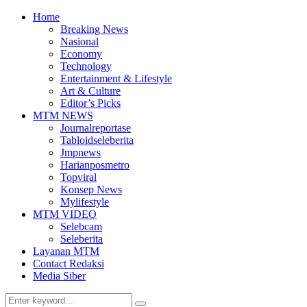
Home
Breaking News
Nasional
Economy
Technology
Entertainment & Lifestyle
Art & Culture
Editor’s Picks
MTM NEWS
Journalreportase
Tabloidseleberita
Jmpnews
Harianposmetro
Topviral
Konsep News
Mylifestyle
MTM VIDEO
Selebcam
Seleberita
Layanan MTM
Contact Redaksi
Media Siber
Search