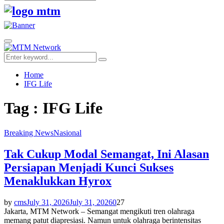
Search
for:
Facebook
Twitter
Youtube
Primary
Menu
Search
Search
for:
Home
IFG Life
Tag : IFG Life
Breaking News
Nasional
Tak Cukup Modal Semangat, Ini Alasan
Persiapan Menjadi Kunci Sukses
Menaklukkan Hyrox
by
cms
July 31, 2026
July 31, 2026
0
27
Jakarta, MTM Network – Semangat mengikuti tren olahraga
memang patut diapresiasi. Namun untuk olahraga berintensitas