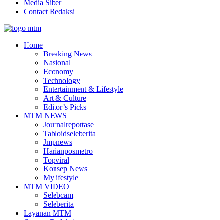
Media Siber
Contact Redaksi
Facebook
Twitter
Youtube
Home
Breaking News
Nasional
Economy
Technology
Entertainment & Lifestyle
Art & Culture
Editor’s Picks
MTM NEWS
Journalreportase
Tabloidseleberita
Jmpnews
Harianposmetro
Topviral
Konsep News
Mylifestyle
MTM VIDEO
Selebcam
Seleberita
Layanan MTM