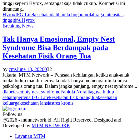
tinggi seperti Hyrox, semangat saja tidak cukup. Kompetisi ini
dirancang...
Hyrox
IFG Life
kesehatan
latihan kebugaran
olahraga intensitas
tinggi
tips Hyrox
Breaking News
Tak Hanya Emosional, Empty Nest
Syndrome Bisa Berdampak pada
Kesehatan Fisik Orang Tua
by
cms
June 18, 2026
0
32
Jakarta, MTM Network – Perasaan kehilangan ketika anak-anak
mulai hidup mandiri ternyata tidak hanya memengaruhi kondisi
psikologis orang tua. Dalam jangka panjang, empty nest syndrome...
diabetes
empty nest syndrome
Fabiola Noralita
gaya hidup
sehat
hipertensi
IFG Life
kesehatan fisik orang tua
kesehatan
keluarga
kesehatan lansia
stres kronis
Follow us
Facebook
Twitter
Youtube
@2026 - mtmnetwork.id. All Right Reserved. Designed and
Developed by
MTM NETWORK
Layanan MTM