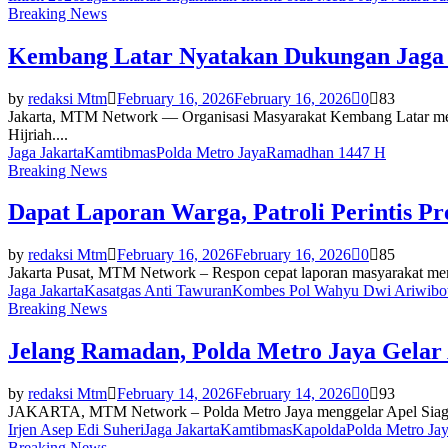
Breaking News
Kembang Latar Nyatakan Dukungan Jaga
by
redaksi Mtm
February 16, 2026
February 16, 2026
0
83
Jakarta, MTM Network — Organisasi Masyarakat Kembang Latar men
Hijriah....
Jaga Jakarta
Kamtibmas
Polda Metro Jaya
Ramadhan 1447 H
Breaking News
Dapat Laporan Warga, Patroli Perintis P
by
redaksi Mtm
February 16, 2026
February 16, 2026
0
85
Jakarta Pusat, MTM Network – Respon cepat laporan masyarakat membu
Jaga Jakarta
Kasatgas Anti Tawuran
Kombes Pol Wahyu Dwi Ariwib
Breaking News
Jelang Ramadan, Polda Metro Jaya Gelar A
by
redaksi Mtm
February 14, 2026
February 14, 2026
0
93
JAKARTA, MTM Network – Polda Metro Jaya menggelar Apel Siaga K
Irjen Asep Edi Suheri
Jaga Jakarta
Kamtibmas
Kapolda
Polda Metro Ja
Breaking News