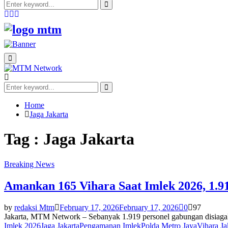
Search
for:
Search
Facebook
Twitter
Youtube
Primary
Menu
Search
for:
Search
Home
Jaga Jakarta
Tag : Jaga Jakarta
Breaking News
Amankan 165 Vihara Saat Imlek 2026, 1.9
by
redaksi Mtm
February 17, 2026
February 17, 2026
0
97
Jakarta, MTM Network – Sebanyak 1.919 personel gabungan disiaga
Imlek 2026
Jaga Jakarta
Pengamanan Imlek
Polda Metro Jaya
Vihara Ja