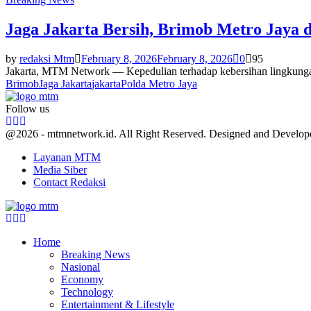
Jaga Jakarta Bersih, Brimob Metro Jaya 
by
redaksi Mtm
February 8, 2026
February 8, 2026
0
95
Jakarta, MTM Network — Kepedulian terhadap kebersihan lingkungan 
Brimob
Jaga Jakarta
jakarta
Polda Metro Jaya
Follow us
Facebook
Twitter
Youtube
@2026 - mtmnetwork.id. All Right Reserved. Designed and Develo
Layanan MTM
Media Siber
Contact Redaksi
Facebook
Twitter
Youtube
Home
Breaking News
Nasional
Economy
Technology
Entertainment & Lifestyle