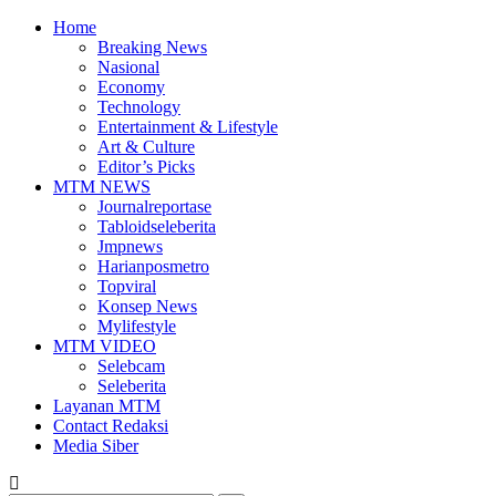
Home
Breaking News
Nasional
Economy
Technology
Entertainment & Lifestyle
Art & Culture
Editor’s Picks
MTM NEWS
Journalreportase
Tabloidseleberita
Jmpnews
Harianposmetro
Topviral
Konsep News
Mylifestyle
MTM VIDEO
Selebcam
Seleberita
Layanan MTM
Contact Redaksi
Media Siber