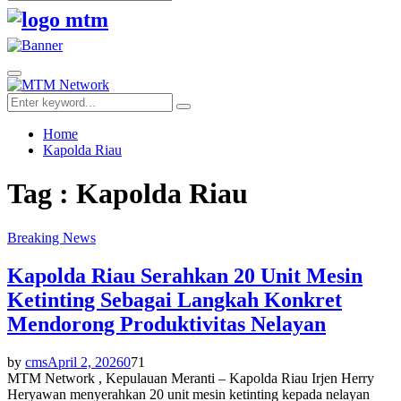
Search
for:
Facebook
Twitter
Youtube
Primary
Menu
Search
Search
for:
Home
Kapolda Riau
Tag : Kapolda Riau
Breaking News
Kapolda Riau Serahkan 20 Unit Mesin
Ketinting Sebagai Langkah Konkret
Mendorong Produktivitas Nelayan
by
cms
April 2, 2026
0
71
MTM Network , Kepulauan Meranti – Kapolda Riau Irjen Herry
Heryawan menyerahkan 20 unit mesin ketinting kepada nelayan