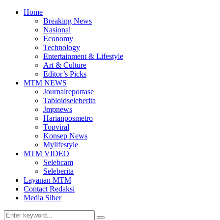
Home
Breaking News
Nasional
Economy
Technology
Entertainment & Lifestyle
Art & Culture
Editor’s Picks
MTM NEWS
Journalreportase
Tabloidseleberita
Jmpnews
Harianposmetro
Topviral
Konsep News
Mylifestyle
MTM VIDEO
Selebcam
Seleberita
Layanan MTM
Contact Redaksi
Media Siber
Search