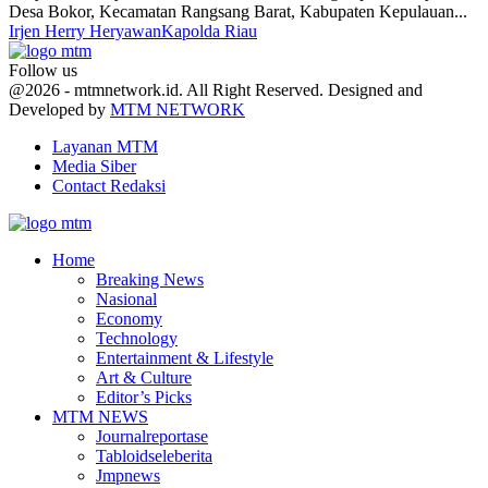
Desa Bokor, Kecamatan Rangsang Barat, Kabupaten Kepulauan...
Irjen Herry Heryawan
Kapolda Riau
Follow us
Facebook
Twitter
Youtube
@2026 - mtmnetwork.id. All Right Reserved. Designed and
Developed by
MTM NETWORK
Layanan MTM
Media Siber
Contact Redaksi
Facebook
Twitter
Youtube
Home
Breaking News
Nasional
Economy
Technology
Entertainment & Lifestyle
Art & Culture
Editor’s Picks
MTM NEWS
Journalreportase
Tabloidseleberita
Jmpnews