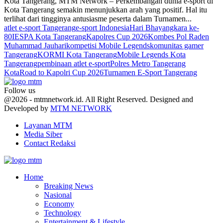
Kota Tangerang, MTM Network – Perkembangan dunia e-sport di
Kota Tangerang semakin menunjukkan arah yang positif. Hal itu
terlihat dari tingginya antusiasme peserta dalam Turnamen...
atlet e-sport Tangerang
e-sport Indonesia
Hari Bhayangkara ke-
80
IESPA Kota Tangerang
Kapolres Cup 2026
Kombes Pol Raden
Muhammad Jauhari
kompetisi Mobile Legends
komunitas gamer
Tangerang
KORMI Kota Tangerang
Mobile Legends Kota
Tangerang
pembinaan atlet e-sport
Polres Metro Tangerang
Kota
Road to Kapolri Cup 2026
Turnamen E-Sport Tangerang
Follow us
Facebook
Twitter
Youtube
@2026 - mtmnetwork.id. All Right Reserved. Designed and
Developed by
MTM NETWORK
Layanan MTM
Media Siber
Contact Redaksi
Facebook
Twitter
Youtube
Home
Breaking News
Nasional
Economy
Technology
Entertainment & Lifestyle