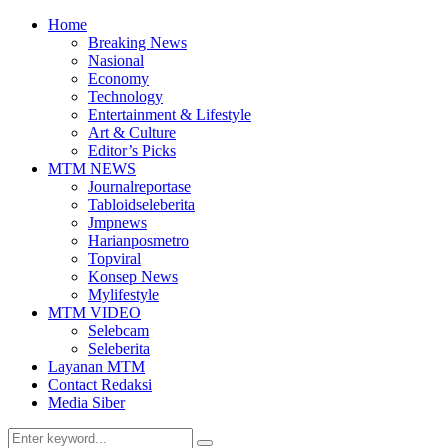
Home
Breaking News
Nasional
Economy
Technology
Entertainment & Lifestyle
Art & Culture
Editor’s Picks
MTM NEWS
Journalreportase
Tabloidseleberita
Jmpnews
Harianposmetro
Topviral
Konsep News
Mylifestyle
MTM VIDEO
Selebcam
Seleberita
Layanan MTM
Contact Redaksi
Media Siber
Search