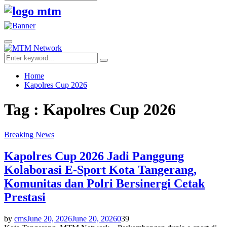
Search
for:
Facebook
Twitter
Youtube
Primary
Menu
Search
Search
for:
Home
Kapolres Cup 2026
Tag : Kapolres Cup 2026
Breaking News
Kapolres Cup 2026 Jadi Panggung
Kolaborasi E-Sport Kota Tangerang,
Komunitas dan Polri Bersinergi Cetak
Prestasi
by
cms
June 20, 2026
June 20, 2026
0
39