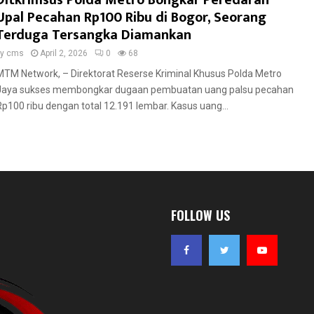
Ditkrimsus Polda Metro Bongkar Peredaran
Upal Pecahan Rp100 Ribu di Bogor, Seorang
Terduga Tersangka Diamankan
by
cms
April 2, 2026
0
68
MTM Network, – Direktorat Reserse Kriminal Khusus Polda Metro
Jaya sukses membongkar dugaan pembuatan uang palsu pecahan
Rp100 ribu dengan total 12.191 lembar. Kasus uang...
FOLLOW US