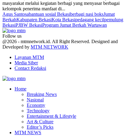
masyarakat melalui kegiatan berbagi yang menyasar berbagai
kelompok penerima manfaat di...
Agus Santosa
bantuan sosial Bekasi
berbagi nasi boks
Jumat
Berkah
Kabupaten Bekasi
Kota Bekasi
pedagang kecil
pemulung
Bekasi
PJBW Bekasi
Program Jumat Berkah Wartawan
Follow us
Facebook
Twitter
Youtube
@2026 - mtmnetwork.id. All Right Reserved. Designed and
Developed by
MTM NETWORK
Layanan MTM
Media Siber
Contact Redaksi
Facebook
Twitter
Youtube
Home
Breaking News
Nasional
Economy
Technology
Entertainment & Lifestyle
Art & Culture
Editor’s Picks
MTM NEWS