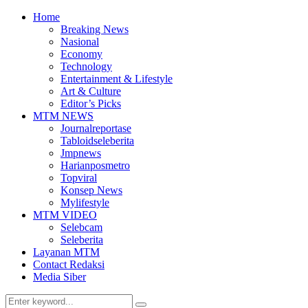
Home
Breaking News
Nasional
Economy
Technology
Entertainment & Lifestyle
Art & Culture
Editor’s Picks
MTM NEWS
Journalreportase
Tabloidseleberita
Jmpnews
Harianposmetro
Topviral
Konsep News
Mylifestyle
MTM VIDEO
Selebcam
Seleberita
Layanan MTM
Contact Redaksi
Media Siber
Search