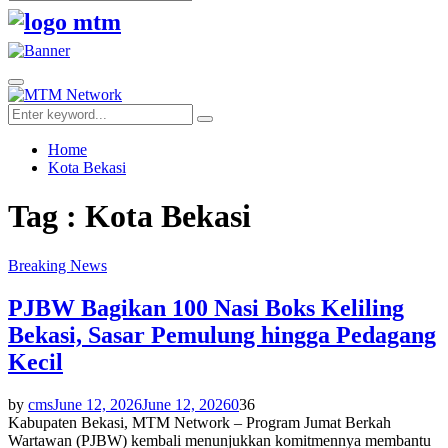
Search
for:
Facebook
Twitter
Youtube
Primary
Menu
Search
Search
for:
Home
Kota Bekasi
Tag : Kota Bekasi
Breaking News
PJBW Bagikan 100 Nasi Boks Keliling
Bekasi, Sasar Pemulung hingga Pedagang
Kecil
by
cms
June 12, 2026
June 12, 2026
0
36
Kabupaten Bekasi, MTM Network – Program Jumat Berkah
Wartawan (PJBW) kembali menunjukkan komitmennya membantu