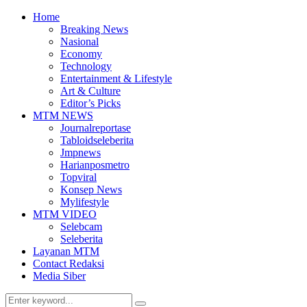
Home
Breaking News
Nasional
Economy
Technology
Entertainment & Lifestyle
Art & Culture
Editor’s Picks
MTM NEWS
Journalreportase
Tabloidseleberita
Jmpnews
Harianposmetro
Topviral
Konsep News
Mylifestyle
MTM VIDEO
Selebcam
Seleberita
Layanan MTM
Contact Redaksi
Media Siber
Search