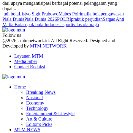
dari upaya mengantisipasi berbagai potensi pelanggaran yang
dapat...
judi bola
Listyo Sigit Prabowo
Mabes Polri
mafia bola
pengawasan
Piala Dunia
Piala Dunia 2026
POLRI
praktik perjudian
Satgas Anti
Mafia Bola
sepak bola Indonesia
sportivitas olahraga
Follow us
Facebook
Twitter
Youtube
@2026 - mtmnetwork.id. All Right Reserved. Designed and
Developed by
MTM NETWORK
Layanan MTM
Media Siber
Contact Redaksi
Facebook
Twitter
Youtube
Home
Breaking News
Nasional
Economy
Technology
Entertainment & Lifestyle
Art & Culture
Editor’s Picks
MTM NEWS