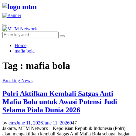
Search
for:
Facebook
Twitter
Youtube
Primary
Menu
Search
Search
for:
Home
mafia bola
Tag : mafia bola
Breaking News
Polri Aktifkan Kembali Satgas Anti
Mafia Bola untuk Awasi Potensi Judi
Selama Piala Dunia 2026
by
cms
June 11, 2026
June 11, 2026
0
47
Jakarta, MTM Network – Kepolisian Republik Indonesia (Polri)
akan mengaktifkan kembali Satgas Anti Mafia Bola sebagai bagian