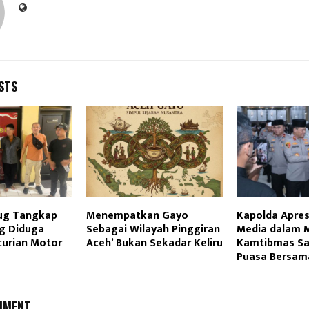
STS
dug Tangkap
Menempatkan Gayo
Kapolda Apres
ng Diduga
Sebagai Wilayah Pinggiran
Media dalam 
curian Motor
Aceh’ Bukan Sekadar Keliru
Kamtibmas Sa
Puasa Bersam
MMENT