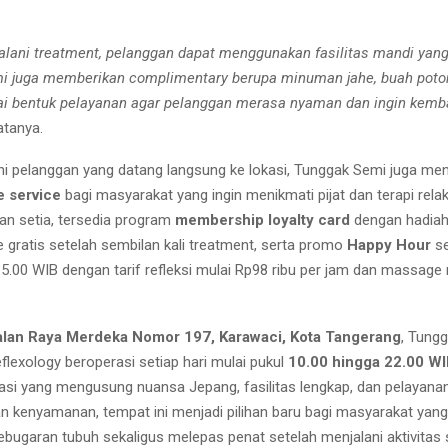
alani treatment, pelanggan dapat menggunakan fasilitas mandi yang
i juga memberikan complimentary berupa minuman jahe, buah poto
i bentuk pelayanan agar pelanggan merasa nyaman dan ingin kemba
tanya.
ni pelanggan yang datang langsung ke lokasi, Tunggak Semi juga me
 service
bagi masyarakat yang ingin menikmati pijat dan terapi rela
an setia, tersedia program
membership loyalty card
dengan hadiah s
gratis setelah sembilan kali treatment, serta promo
Happy Hour
se
15.00 WIB dengan tarif refleksi mulai Rp98 ribu per jam dan massage
alan Raya Merdeka Nomor 197, Karawaci, Kota Tangerang
, Tung
lexology beroperasi setiap hari mulai pukul
10.00 hingga 22.00 W
asi yang mengusung nuansa Jepang, fasilitas lengkap, dan pelayana
kenyamanan, tempat ini menjadi pilihan baru bagi masyarakat yang 
bugaran tubuh sekaligus melepas penat setelah menjalani aktivitas s