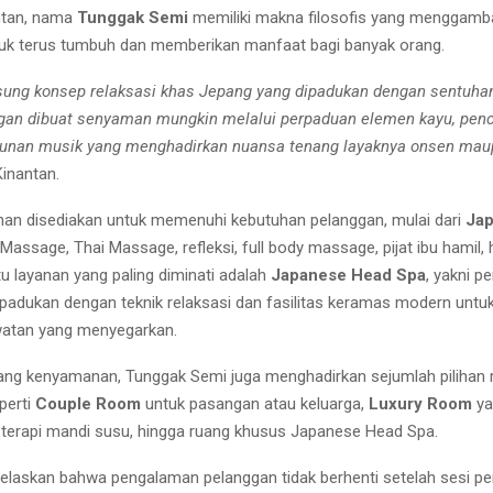
ntan, nama
Tunggak Semi
memiliki makna filosofis yang menggamb
uk terus tumbuh dan memberikan manfaat bagi banyak orang.
ung konsep relaksasi khas Jepang yang dipadukan dengan sentuha
gan dibuat senyaman mungkin melalui perpaduan elemen kayu, pen
lunan musik yang menghadirkan nuansa tenang layaknya onsen maup
Kinantan.
an disediakan untuk memenuhi kebutuhan pelanggan, mulai dari
Ja
 Massage, Thai Massage, refleksi, full body massage, pijat ibu hamil, 
tu layanan yang paling diminati adalah
Japanese Head Spa
, yakni p
ipadukan dengan teknik relaksasi dan fasilitas keramas modern unt
watan yang menyegarkan.
ng kenyamanan, Tunggak Semi juga menghadirkan sejumlah pilihan 
perti
Couple Room
untuk pasangan atau keluarga,
Luxury Room
ya
 terapi mandi susu, hingga ruang khusus Japanese Head Spa.
elaskan bahwa pengalaman pelanggan tidak berhenti setelah sesi p