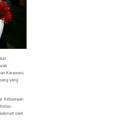
akat
awab
san Karawaci,
pang yang
na. Kebiasaan
ivitas
nikmati oleh