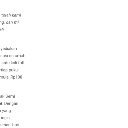
 telah kami
ng, dan mi
li
nyediakan
ksasi di rumah.
atu kali full
tiap pukul
 mulai Rp108
gak Semi
IB
. Dengan
n yang
ingin
ehari-hari.