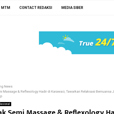
N MTM
CONTACT REDAKSI
MEDIA SIBER
ing News
i Massage & Reflexology Hadir di Karawaci, Tawarkan Relaksasi Bernuansa
ap
Nasional
k Semi Massage & Reflexology Ha