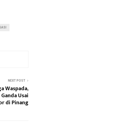
SASI
NEXT POST
ga Waspada,
 Ganda Usai
r di Pinang