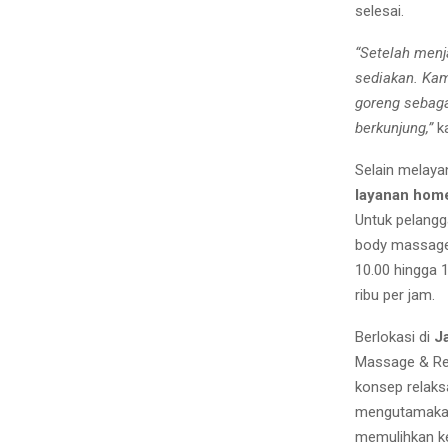
selesai.
“Setelah menj
sediakan. Kam
goreng sebaga
berkunjung,”
ka
Selain melaya
layanan home
Untuk pelangg
body massage 
10.00 hingga 
ribu per jam.
Berlokasi di
J
Massage & Ref
konsep relaks
mengutamakan 
memulihkan ke