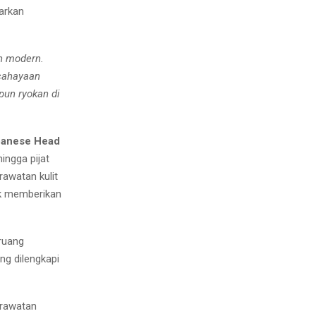
arkan
n modern.
cahayaan
un ryokan di
panese Head
hingga pijat
erawatan kulit
uk memberikan
ruang
ng dilengkapi
erawatan