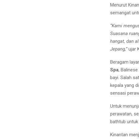
Menurut Kina
semangat unt
“Kami mengus
Suasana ruan
hangat, dan a
Jepang,”
ujar 
Beragam layan
Spa
, Balinese
bayi. Salah sa
kepala yang d
sensasi pera
Untuk menunja
perawatan, se
bathtub untuk
Kinantan menj