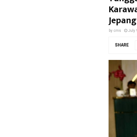
Karawa
Jepang
by
cms
July 
SHARE