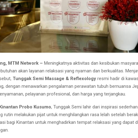
ang, MTM Network –
Meningkatnya aktivitas dan kesibukan masyar
utuhan akan layanan relaksasi yang nyaman dan berkualitas. Menj
sebut,
Tunggak Semi Massage & Reflexology
resmi hadir di kawa
ng, dengan menawarkan pengalaman perawatan tubuh bernuansa Je
yamanan, pelayanan profesional, dan harga yang terjangkau.
Kinantan Probo Kusumo
, Tunggak Semi lahir dari inspirasi sederha
 rutin melakukan pijat untuk menghilangkan rasa lelah setelah berakt
asi bagi Kinantan untuk menghadirkan tempat relaksasi yang dapat di
ngan.