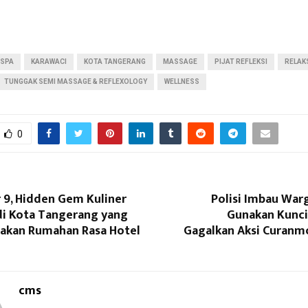
 SPA
KARAWACI
KOTA TANGERANG
MASSAGE
PIJAT REFLEKSI
RELAK
TUNGGAK SEMI MASSAGE & REFLEXOLOGY
WELLNESS
0
 9, Hidden Gem Kuliner
Polisi Imbau War
di Kota Tangerang yang
Gunakan Kunci
sakan Rumahan Rasa Hotel
Gagalkan Aksi Curanmo
cms