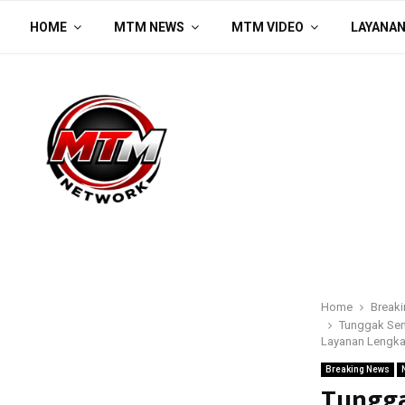
HOME
MTM NEWS
MTM VIDEO
LAYANA
Home
Break
Tunggak Sem
Layanan Lengk
Breaking News
Tungga