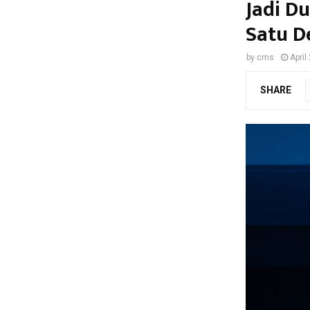
Jadi D
Satu D
by
cms
April
SHARE