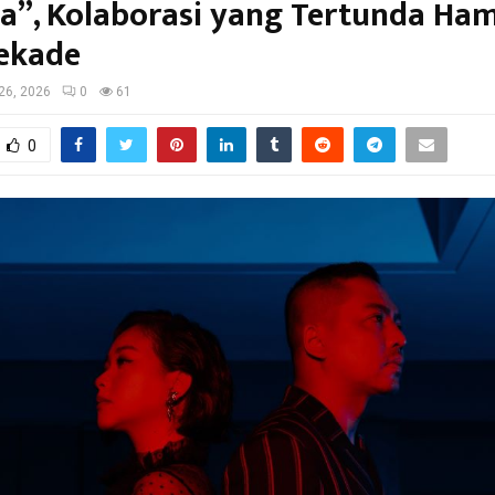
ua”, Kolaborasi yang Tertunda Ha
ekade
 26, 2026
0
61
0