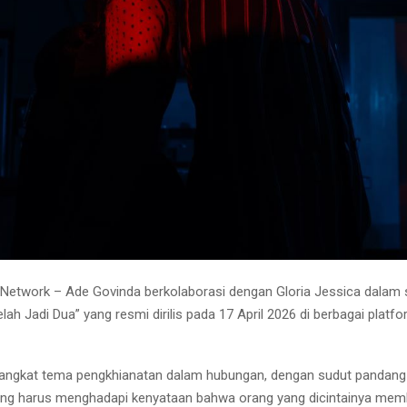
Network – Ade Govinda berkolaborasi dengan Gloria Jessica dalam s
elah Jadi Dua” yang resmi dirilis pada 17 April 2026 di berbagai platf
gangkat tema pengkhianatan dalam hubungan, dengan sudut pandang
ng harus menghadapi kenyataan bahwa orang yang dicintainya memb