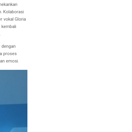
enekankan
. Kolaborasi
r vokal Gloria
u kembali
.
r dengan
ta proses
an emosi.