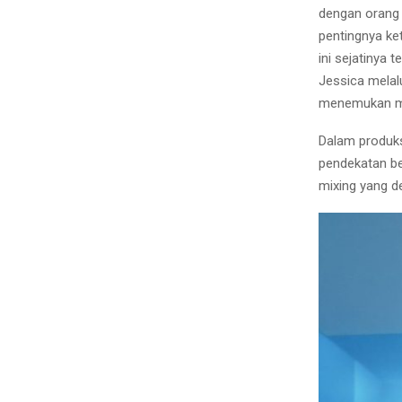
dengan orang 
pentingnya ke
ini sejatinya 
Jessica melal
menemukan mom
Dalam produks
pendekatan be
mixing yang d