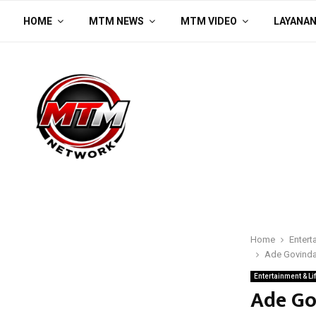
HOME
MTM NEWS
MTM VIDEO
LAYANA
Home
Entert
Ade Govinda 
Entertainment & Li
Ade Gov