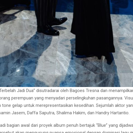
Terbelah Jadi Dua” disutradarai oleh Bagoes Tresna dan menampilkan
rang perempuan yang menyadari perselingkuhan pasangannya. Visu
n tone gelap untuk merepresentasikan kesedihan. Sejumlah aktor yang
asamin Jasem, Daffa Saputra, Shalima Hakim, dan Handry Hartantio.
jadi bagian awal dari proyek album penuh bertajuk “Blue” yang dijadwal
ersebut akan mengusung nuansa emosional dengan dominasi lagu me