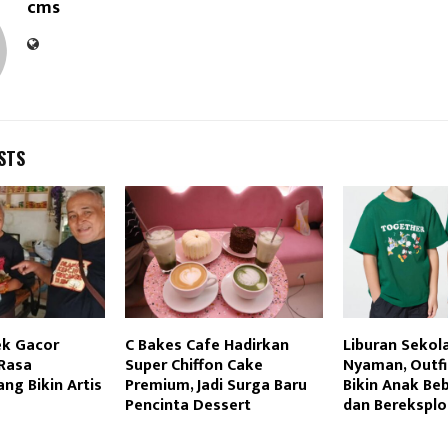
cms
STS
k Gacor
C Bakes Cafe Hadirkan
Liburan Sekol
 Rasa
Super Chiffon Cake
Nyaman, Outfi
ng Bikin Artis
Premium, Jadi Surga Baru
Bikin Anak Be
Pencinta Dessert
dan Bereksplo