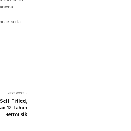
Barsena
musik serta
NEXT POST
Self-Titled,
an 12 Tahun
Bermusik