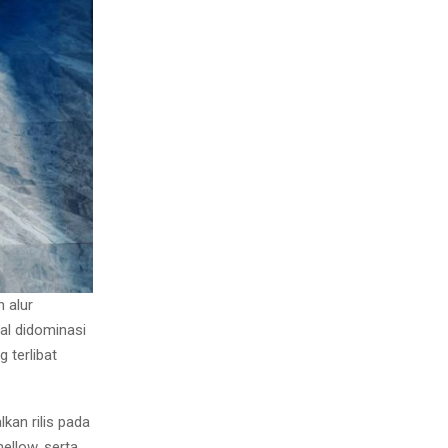
 alur
al didominasi
 terlibat
kan rilis pada
llow, serta