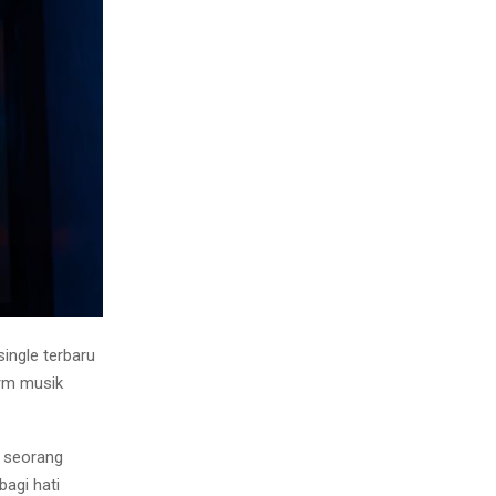
ingle terbaru
orm musik
 seorang
agi hati