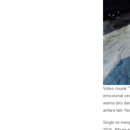
Video musik “
emosional seo
warna biru da
antara lain Y
Single ini men
2026. Album t