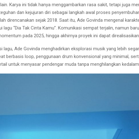
lain. Karya ini tidak hanya menggambarkan rasa sakit, tetapi juga m
teguhan dan kejujuran diri sebagai langkah awal proses penyembuhan
telah direncanakan sejak 2018. Saat itu, Ade Govinda mengenal karakte
ui lagu “Dia Tak Cinta Kamu”. Komunikasi sempat terjalin, namun bar
entum pada 2025, hingga akhirnya proyek ini dapat direalisasikan
i lagu, Ade Govinda menghadirkan eksplorasi musik yang lebih sega
at berbasis loop, penggunaan drum konvensional yang minimal, ser
etail untuk menyasar pendengar muda tanpa menghilangkan kedalam