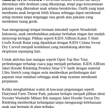
ditentukan oleh destinasi yang dikunjungi, tetapi juga kenyamanan
pakaian yang dikenakan anak selama beraktivitas. Outfit yang tepat
membantu anak bergerak lebih leluasa sehingga dapat menikmati
setiap momen tanpa terganggu rasa gerah atau pakaian yang
membatasi ruang gerak.
Saat mengunjungi tempat bermain interaktif seperti Wonderlab
Indonesia, anak membutuhkan pakaian berbahan ringan dan mudah
menyerap keringat. Pilihan seperti KIDS AIRism Katun T-Shirt
Grafis Kerah Bulat yang dipadukan dengan KIDS Celana Sweat
Dry Curved menjadi kombinasi yang mendukung aktivitas
eksplorasi sepanjang hari.
Untuk aktivitas luar ruangan seperti Open Top Bus Tour,
perlindungan terhadap cuaca juga menjadi perhatian. KIDS AIRism
Jaket Hoodie Ritsleting Proteksi Sinar UV hadir dengan material
Ultra Stretch yang ringan serta memberikan perlindungan dari
paparan sinar matahari sehingga anak tetap nyaman menikmati
perjalanan.
Ketika menghabiskan waktu di kawasan pegunungan seperti
Dairyland Farm Theme Park, pakaian berlapis menjadi pilihan ideal.
Sweater Washable Milano Rib maupun Jaket Hoodie Sweat Dry
Ritsleting memberikan kehangatan tanpa mengurangi keleluasaan
anak saat bermain di alam terbuka.