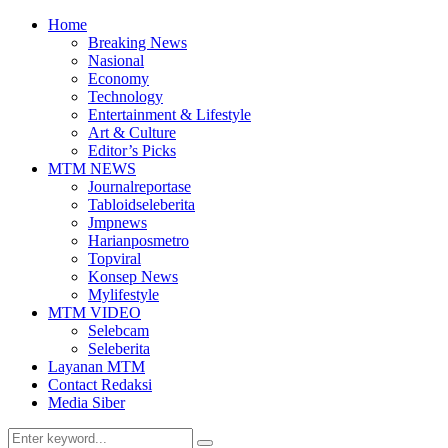
Home
Breaking News
Nasional
Economy
Technology
Entertainment & Lifestyle
Art & Culture
Editor’s Picks
MTM NEWS
Journalreportase
Tabloidseleberita
Jmpnews
Harianposmetro
Topviral
Konsep News
Mylifestyle
MTM VIDEO
Selebcam
Seleberita
Layanan MTM
Contact Redaksi
Media Siber
Search