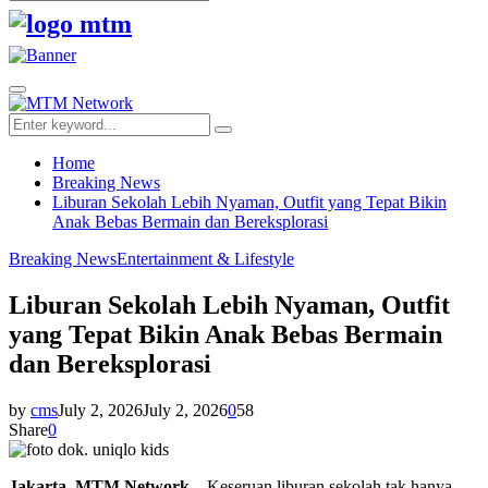
Search
for:
Facebook
Twitter
Youtube
Primary
Menu
Search
Search
for:
Home
Breaking News
Liburan Sekolah Lebih Nyaman, Outfit yang Tepat Bikin
Anak Bebas Bermain dan Bereksplorasi
Breaking News
Entertainment & Lifestyle
Liburan Sekolah Lebih Nyaman, Outfit
yang Tepat Bikin Anak Bebas Bermain
dan Bereksplorasi
by
cms
July 2, 2026
July 2, 2026
0
58
Share
0
Jakarta, MTM Network –
Keseruan liburan sekolah tak hanya