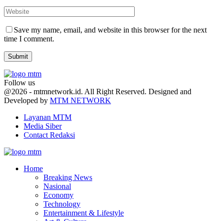
Save my name, email, and website in this browser for the next
time I comment.
Follow us
Facebook
Twitter
Youtube
@2026 - mtmnetwork.id. All Right Reserved. Designed and
Developed by
MTM NETWORK
Layanan MTM
Media Siber
Contact Redaksi
Facebook
Twitter
Youtube
Home
Breaking News
Nasional
Economy
Technology
Entertainment & Lifestyle