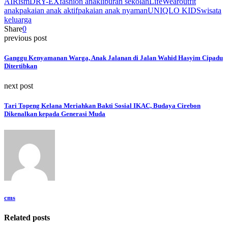
AIRism
DRY-EX
fashion anak
liburan sekolah
LifeWear
outfit
anak
pakaian anak aktif
pakaian anak nyaman
UNIQLO KIDS
wisata
keluarga
Share
0
previous post
Ganggu Kenyamanan Warga, Anak Jalanan di Jalan Wahid Hasyim Cipadu
Ditertibkan
next post
Tari Topeng Kelana Meriahkan Bakti Sosial IKAC, Budaya Cirebon
Dikenalkan kepada Generasi Muda
cms
Related posts