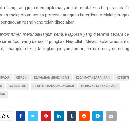
ta Tangerang juga mengajak masyarakat untuk terus berperan aktif
ngan melaporkan setiap potensi gangguan ketertiban melalui petugas
pengaduan resmi yang telah disediakan.
erkomitmen menindaklanjuti semua laporan yang diterima secara cep
 ketentuan yang berlaku,”
pungkas Nasrullah. Melalui kolaborasi ant
t, diharapkan tercipta lingkungan yang aman, tertib, dan nyaman bag
CIPADU
CIPADU
KEAMANAN LINGKUNGAN
KECAMATAN LARANGAN
KETERT
NG
NASRULLAH
PENERTIBAN ANAK JALANAN
PERDA KOTA TANGERANG
GAN
0