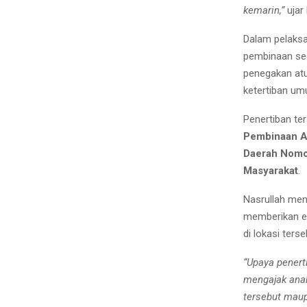
kemarin,”
ujar 
Dalam pelaksa
pembinaan sec
penegakan at
ketertiban um
Penertiban t
Pembinaan A
Daerah Nomor
Masyarakat
.
Nasrullah men
memberikan ed
di lokasi ters
“Upaya penert
mengajak anak
tersebut maupu