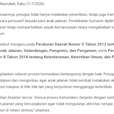
Nasrullah, Rabu (1/7/2026).
naannya, petugas tidak hanya melakukan penertiban, tetapi juga me
ara persuasif kepada para anak jalanan. Pendekatan humanis dipilih
uran tetap memperhatikan aspek kemanusiaan tanpa mengabaikan t
um.
ersebut mengacu pada
Peraturan Daerah Nomor 5 Tahun 2012 ten
nak Jalanan, Gelandangan, Pengemis, dan Pengamen
, serta
Per
 8 Tahun 2018 tentang Ketenteraman, Ketertiban Umum, dan 
jelaskan seluruh proses komunikasi berlangsung dengan baik. Petug
ukasi dan mengimbau agar anak jalanan tidak kembali melakukan ak
ebut maupun di titik-titik lain yang berpotensi mengganggu ketertiban.
iban berjalan lancar. Semua proses komunikasi berjalan dengan san
 jalanan yang bersangkutan agar tidak mengulangi aktivitas serupa d
n di lokasi lainnya,”
jelasnya.