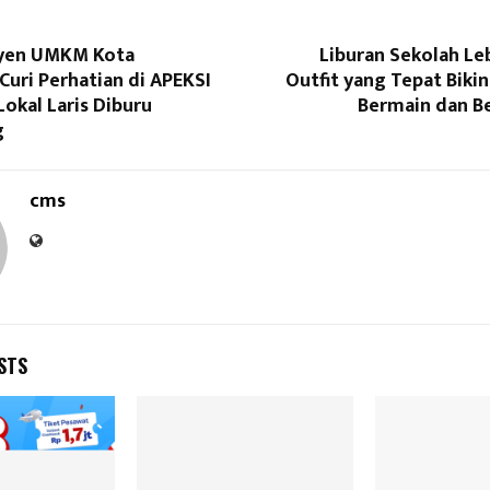
syen UMKM Kota
Liburan Sekolah Le
uri Perhatian di APEKSI
Outfit yang Tepat Biki
Lokal Laris Diburu
Bermain dan Be
g
cms
STS