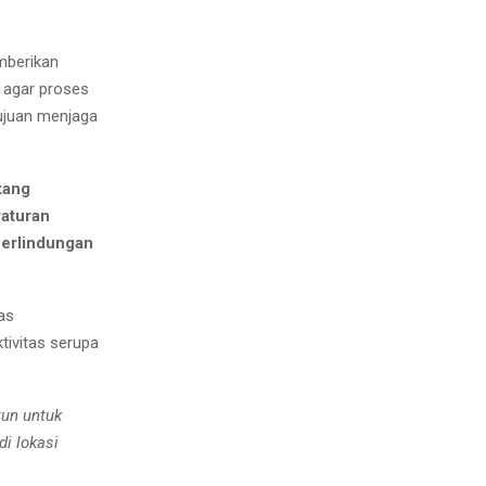
mberikan
 agar proses
ujuan menjaga
tang
aturan
Perlindungan
as
tivitas serupa
tun untuk
i lokasi