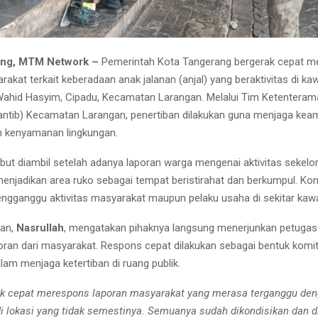
ang, MTM Network –
Pemerintah Kota Tangerang bergerak cepat me
akat terkait keberadaan anak jalanan (anjal) yang beraktivitas di k
n Wahid Hasyim, Cipadu, Kecamatan Larangan. Melalui Tim Ketentera
rantib) Kecamatan Larangan, penertiban dilakukan guna menjaga kea
an kenyamanan lingkungan.
but diambil setelah adanya laporan warga mengenai aktivitas sekel
enjadikan area ruko sebagai tempat beristirahat dan berkumpul. Kondis
ngganggu aktivitas masyarakat maupun pelaku usaha di sekitar kaw
an,
Nasrullah
, mengatakan pihaknya langsung menerjunkan petugas
ran dari masyarakat. Respons cepat dilakukan sebagai bentuk kom
lam menjaga ketertiban di ruang publik.
ak cepat merespons laporan masyarakat yang merasa terganggu de
di lokasi yang tidak semestinya. Semuanya sudah dikondisikan dan d