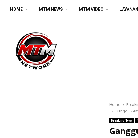
HOME
MTM NEWS
MTM VIDEO
LAYANA
Home
Break
Ganggu Keny
Breaking News
Ganggu