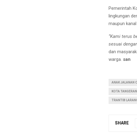
Pemerintah Ko
lingkungan de
maupun kanal 
“Kami terus b
sesuai dengan
dan masyaraka
warga.
san
ANAK JALANAN 
KOTA TANGERA
TRANTIB LARAN
SHARE