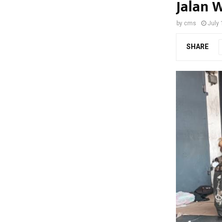
Jalan 
by
cms
July 
SHARE