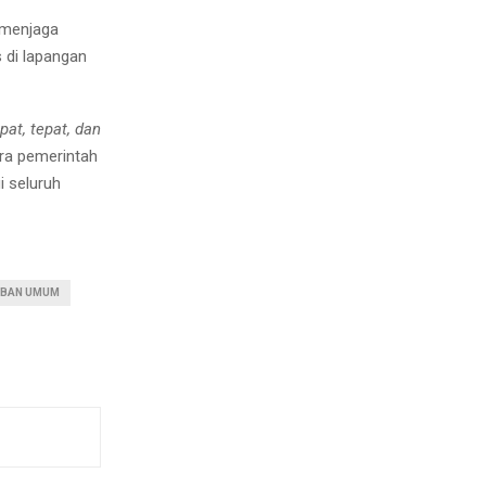
 menjaga
 di lapangan
at, tepat, dan
ara pemerintah
i seluruh
IBAN UMUM