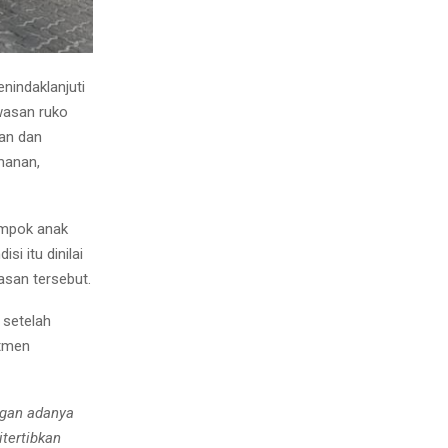
nindaklanjuti
awasan ruko
man dan
manan,
ompok anak
i itu dinilai
asan tersebut.
 setelah
itmen
ngan adanya
itertibkan