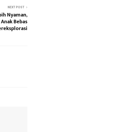
NEXT POST
bih Nyaman,
n Anak Bebas
reksplorasi