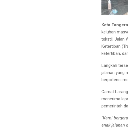
Kota Tanger
keluhan masyar
tekstil, Jala
Ketertiban (T
ketertiban, d
Langkah terse
jalanan yang m
berpotensi me
Camat Larang
menerima lapo
pemerintah da
“Kami berger
anak jalanan 