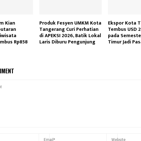
sm Kian
Produk Fesyen UMKM Kota
Ekspor Kota 
putaran
Tangerang Curi Perhatian
Tembus USD 2,
iwisata
di APEKSI 2026, Batik Lokal
pada Semester
embus Rp858
Laris Diburu Pengunjung
Timur Jadi Pa
MMENT