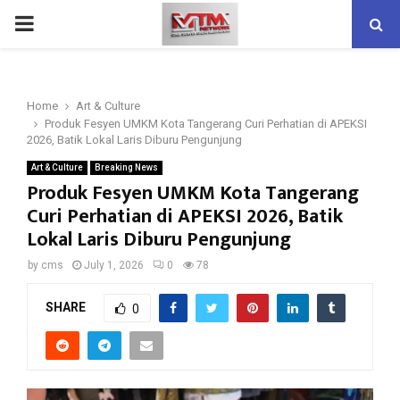
PRIMARY
MENU
Home
Art & Culture
Produk Fesyen UMKM Kota Tangerang Curi Perhatian di APEKSI
2026, Batik Lokal Laris Diburu Pengunjung
Art & Culture
Breaking News
Produk Fesyen UMKM Kota Tangerang
Curi Perhatian di APEKSI 2026, Batik
Lokal Laris Diburu Pengunjung
by
cms
July 1, 2026
0
78
SHARE
0