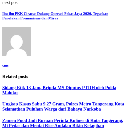
next post
Ibu-ibu PKK Ciracas Dukung Operasi Pekat Jaya 2026, Tegaskan
Penolakan Premanisme dan Miras
cms
Related posts
Sidang Etik 13 Jam, Bripda MS Diputus PTDH oleh Polda
Maluku
Ungkap Kasus Sabu 9,27 Gram, Polres Metro Tangerang Kota
Selamatkan Puluhan Warga dari Bahaya Narkoba
Zamen Food Jadi Buruan Pecinta Kuliner di Kota Tangerang,
Mi Pedas dan Mentai Rice Andalan Bikin Ketagihan