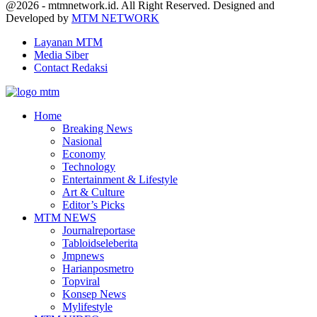
Facebook
Twitter
Youtube
@2026 - mtmnetwork.id. All Right Reserved. Designed and
Developed by
MTM NETWORK
Layanan MTM
Media Siber
Contact Redaksi
Facebook
Twitter
Youtube
Home
Breaking News
Nasional
Economy
Technology
Entertainment & Lifestyle
Art & Culture
Editor’s Picks
MTM NEWS
Journalreportase
Tabloidseleberita
Jmpnews
Harianposmetro
Topviral
Konsep News
Mylifestyle