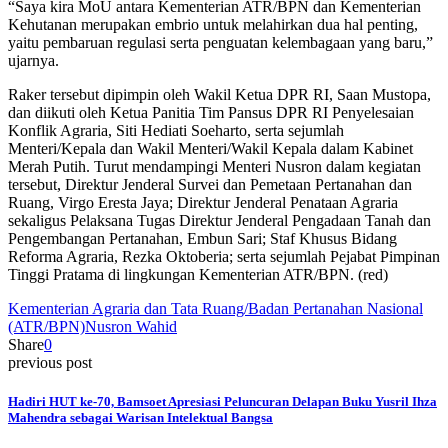
“Saya kira MoU antara Kementerian ATR/BPN dan Kementerian
Kehutanan merupakan embrio untuk melahirkan dua hal penting,
yaitu pembaruan regulasi serta penguatan kelembagaan yang baru,”
ujarnya.
Raker tersebut dipimpin oleh Wakil Ketua DPR RI, Saan Mustopa,
dan diikuti oleh Ketua Panitia Tim Pansus DPR RI Penyelesaian
Konflik Agraria, Siti Hediati Soeharto, serta sejumlah
Menteri/Kepala dan Wakil Menteri/Wakil Kepala dalam Kabinet
Merah Putih. Turut mendampingi Menteri Nusron dalam kegiatan
tersebut, Direktur Jenderal Survei dan Pemetaan Pertanahan dan
Ruang, Virgo Eresta Jaya; Direktur Jenderal Penataan Agraria
sekaligus Pelaksana Tugas Direktur Jenderal Pengadaan Tanah dan
Pengembangan Pertanahan, Embun Sari; Staf Khusus Bidang
Reforma Agraria, Rezka Oktoberia; serta sejumlah Pejabat Pimpinan
Tinggi Pratama di lingkungan Kementerian ATR/BPN. (red)
Kementerian Agraria dan Tata Ruang/Badan Pertanahan Nasional
(ATR/BPN)
Nusron Wahid
Share
0
previous post
Hadiri HUT ke-70, Bamsoet Apresiasi Peluncuran Delapan Buku Yusril Ihza
Mahendra sebagai Warisan Intelektual Bangsa