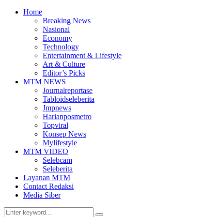
Home
Breaking News
Nasional
Economy
Technology
Entertainment & Lifestyle
Art & Culture
Editor’s Picks
MTM NEWS
Journalreportase
Tabloidseleberita
Jmpnews
Harianposmetro
Topviral
Konsep News
Mylifestyle
MTM VIDEO
Selebcam
Seleberita
Layanan MTM
Contact Redaksi
Media Siber
Search