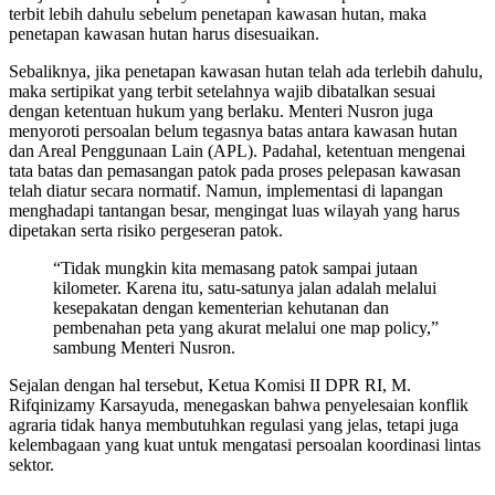
terbit lebih dahulu sebelum penetapan kawasan hutan, maka
penetapan kawasan hutan harus disesuaikan.
Sebaliknya, jika penetapan kawasan hutan telah ada terlebih dahulu,
maka sertipikat yang terbit setelahnya wajib dibatalkan sesuai
dengan ketentuan hukum yang berlaku. Menteri Nusron juga
menyoroti persoalan belum tegasnya batas antara kawasan hutan
dan Areal Penggunaan Lain (APL). Padahal, ketentuan mengenai
tata batas dan pemasangan patok pada proses pelepasan kawasan
telah diatur secara normatif. Namun, implementasi di lapangan
menghadapi tantangan besar, mengingat luas wilayah yang harus
dipetakan serta risiko pergeseran patok.
“Tidak mungkin kita memasang patok sampai jutaan
kilometer. Karena itu, satu-satunya jalan adalah melalui
kesepakatan dengan kementerian kehutanan dan
pembenahan peta yang akurat melalui one map policy,”
sambung Menteri Nusron.
Sejalan dengan hal tersebut, Ketua Komisi II DPR RI, M.
Rifqinizamy Karsayuda, menegaskan bahwa penyelesaian konflik
agraria tidak hanya membutuhkan regulasi yang jelas, tetapi juga
kelembagaan yang kuat untuk mengatasi persoalan koordinasi lintas
sektor.