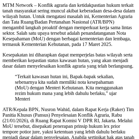
MTM Network – Konflik agraria dan ketidakpastian hukum terkait
tanah masyarakat sering muncul akibat keberadaan desa-desa dalam
wilayah hutan. Untuk mengatasi masalah ini, Kementerian Agraria
dan Tata Ruang/Badan Pertanahan Nasional (ATR/BPN)
mengambil langkah proaktif dengan memperkuat kerja sama lintas
sektor. Salah satu upaya tersebut adalah penandatanganan Nota
Kesepahaman (MoU) dengan berbagai kementerian dan lembaga,
termasuk Kementerian Kehutanan, pada 17 Maret 2025.
Kesepakatan ini diharapkan dapat memperjelas batas wilayah serta
memberikan kepastian status kawasan hutan, yang akan menjadi
dasar dalam menyelesaikan konflik agraria yang telah berlangsung.
“Terkait kawasan hutan ini, Bapak-bapak sekalian,
sebenarnya kita sudah memiliki nota kesepahaman
(MoU) dengan Menteri Kehutanan. Kita menggunakan
rezim hukum mana yang lebih dahulu berlaku,” ujar
Menteri
ATR/Kepala BPN, Nusron Wahid, dalam Rapat Kerja (Raker) Tim
Panitia Khusus (Pansus) Penyelesaian Konflik Agraria, Rabu
(21/01/2026), di Ruang Rapat Komisi V DPR RI, Jakarta. Melalui
MoU tersebut, disepakati penerapan prinsip hukum lex prior
tempore potior jure, yakni ketentuan yang lebih dahulu berlaku
menjadi dasar dalam penyelesaian. Apabila sertipikat hak atas tanah