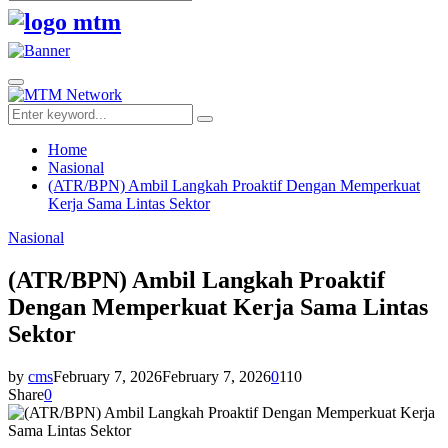
Search
for:
Facebook
Twitter
Youtube
Primary
Menu
Search
Search
for:
Home
Nasional
(ATR/BPN) Ambil Langkah Proaktif Dengan Memperkuat
Kerja Sama Lintas Sektor
Nasional
(ATR/BPN) Ambil Langkah Proaktif
Dengan Memperkuat Kerja Sama Lintas
Sektor
by
cms
February 7, 2026
February 7, 2026
0
110
Share
0