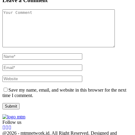
Leave a Comment
Save my name, email, and website in this browser for the next
time I comment.
Follow us
Facebook
Twitter
Youtube
@2026 - mtmnetwork.id. All Right Reserved. Designed and