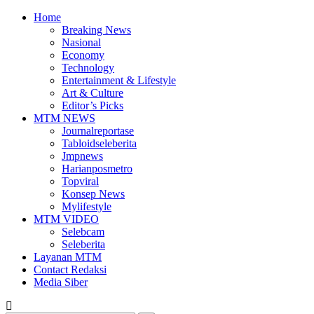
Home
Breaking News
Nasional
Economy
Technology
Entertainment & Lifestyle
Art & Culture
Editor’s Picks
MTM NEWS
Journalreportase
Tabloidseleberita
Jmpnews
Harianposmetro
Topviral
Konsep News
Mylifestyle
MTM VIDEO
Selebcam
Seleberita
Layanan MTM
Contact Redaksi
Media Siber