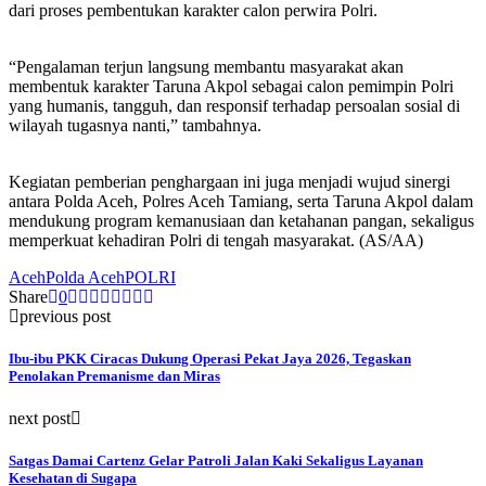
dari proses pembentukan karakter calon perwira Polri.
“Pengalaman terjun langsung membantu masyarakat akan
membentuk karakter Taruna Akpol sebagai calon pemimpin Polri
yang humanis, tangguh, dan responsif terhadap persoalan sosial di
wilayah tugasnya nanti,” tambahnya.
Kegiatan pemberian penghargaan ini juga menjadi wujud sinergi
antara Polda Aceh, Polres Aceh Tamiang, serta Taruna Akpol dalam
mendukung program kemanusiaan dan ketahanan pangan, sekaligus
memperkuat kehadiran Polri di tengah masyarakat. (AS/AA)
Aceh
Polda Aceh
POLRI
Share
0
previous post
Ibu-ibu PKK Ciracas Dukung Operasi Pekat Jaya 2026, Tegaskan
Penolakan Premanisme dan Miras
next post
Satgas Damai Cartenz Gelar Patroli Jalan Kaki Sekaligus Layanan
Kesehatan di Sugapa