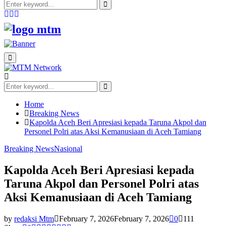
Search
for:
Search
Facebook
Twitter
Youtube
Primary
Menu
Search
for:
Search
Home
Breaking News
Kapolda Aceh Beri Apresiasi kepada Taruna Akpol dan
Personel Polri atas Aksi Kemanusiaan di Aceh Tamiang
Breaking News
Nasional
Kapolda Aceh Beri Apresiasi kepada
Taruna Akpol dan Personel Polri atas
Aksi Kemanusiaan di Aceh Tamiang
by
redaksi Mtm
February 7, 2026
February 7, 2026
0
111