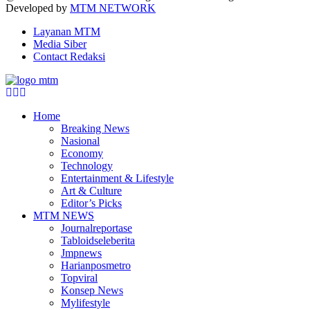
Developed by
MTM NETWORK
Layanan MTM
Media Siber
Contact Redaksi
Facebook
Twitter
Youtube
Home
Breaking News
Nasional
Economy
Technology
Entertainment & Lifestyle
Art & Culture
Editor’s Picks
MTM NEWS
Journalreportase
Tabloidseleberita
Jmpnews
Harianposmetro
Topviral
Konsep News
Mylifestyle