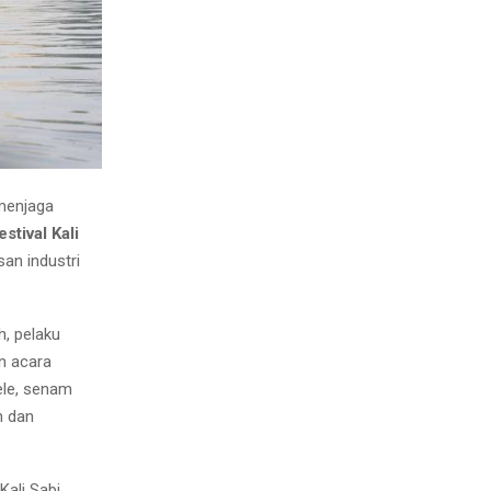
menjaga
estival Kali
an industri
h, pelaku
an acara
lele, senam
n dan
Kali Sabi