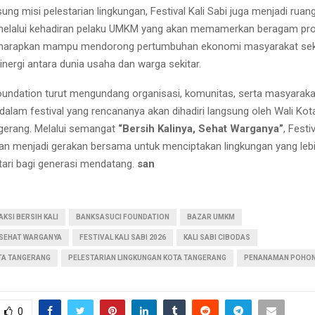
ng misi pelestarian lingkungan, Festival Kali Sabi juga menjadi ruan
 melalui kehadiran pelaku UMKM yang akan memamerkan beragam prod
 diharapkan mampu mendorong pertumbuhan ekonomi masyarakat sek
nergi antara dunia usaha dan warga sekitar.
undation turut mengundang organisasi, komunitas, serta masyarak
 dalam festival yang rencananya akan dihadiri langsung oleh Wali Kot
gerang. Melalui semangat
“Bersih Kalinya, Sehat Warganya”
, Festi
an menjadi gerakan bersama untuk menciptakan lingkungan yang lebi
stari bagi generasi mendatang.
san
AKSI BERSIH KALI
BANKSASUCI FOUNDATION
BAZAR UMKM
 SEHAT WARGANYA
FESTIVAL KALI SABI 2026
KALI SABI CIBODAS
TA TANGERANG
PELESTARIAN LINGKUNGAN KOTA TANGERANG
PENANAMAN POHO
0