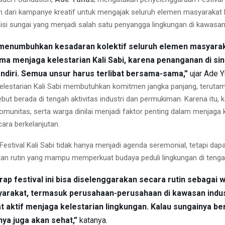
n dari kampanye kreatif untuk mengajak seluruh elemen masyarakat l
isi sungai yang menjadi salah satu penyangga lingkungan di kawasan
 menumbuhkan kesadaran kolektif seluruh elemen masyarak
 menjaga kelestarian Kali Sabi, karena penanganan di sini
endiri. Semua unsur harus terlibat bersama-sama,”
ujar Ade Y
elestarian Kali Sabi membutuhkan komitmen jangka panjang, teruta
ut berada di tengah aktivitas industri dan permukiman. Karena itu, k
omunitas, serta warga dinilai menjadi faktor penting dalam menjaga k
ara berkelanjutan.
Festival Kali Sabi tidak hanya menjadi agenda seremonial, tetapi da
tan rutin yang mampu memperkuat budaya peduli lingkungan di teng
rap festival ini bisa diselenggarakan secara rutin sebagai
yarakat, termasuk perusahaan-perusahaan di kawasan industr
at aktif menjaga kelestarian lingkungan. Kalau sungainya ber
ya juga akan sehat,”
katanya.