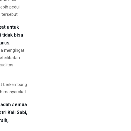
ebih peduli
 tersebut.
at untuk
 tidak bisa
unus.
ma mengingat
eterlibatan
ualitas
pat berkembang
ah masyarakat.
 wadah semua
i Kali Sabi,
sih,