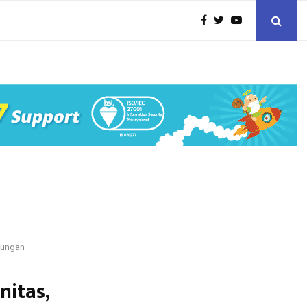
gkungan
nitas,