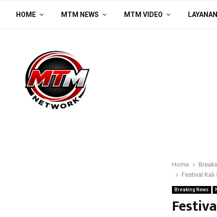
HOME
MTM NEWS
MTM VIDEO
LAYANA
Home
Break
Festival Kal
Breaking News
Festiv