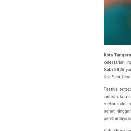
Kota Tanger
kelestarian li
Sabi 2026
yan
Kali Sabi, Ci
Festival ters
industri, komu
meliputi aksi 
sehat, hingga
pemberdayaan
Ketua Banksa