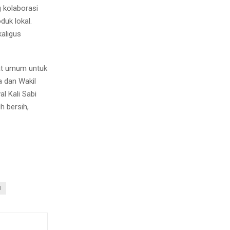
g kolaborasi
uk lokal.
aligus
at umum untuk
a dan Wakil
val Kali Sabi
h bersih,
N