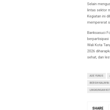
Selain mengusu
lintas sektor
Kegiatan ini
mempererat si
Banksasuci Fo
berpartisipasi
Wali Kota Tan
2026 diharapk
sehat, dan le
ADE YUNUS
BERSIH KALINYA
LINGKUNGAN KO
SHARE