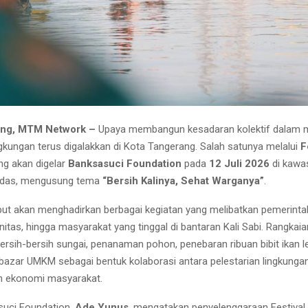
ang, MTM Network –
Upaya membangun kesadaran kolektif dalam 
ngkungan terus digalakkan di Kota Tangerang. Salah satunya melalui
F
g akan digelar
Banksasuci Foundation
pada
12 Juli 2026
di kawas
bodas, mengusung tema
“Bersih Kalinya, Sehat Warganya”
.
ebut akan menghadirkan berbagai kegiatan yang melibatkan pemerinta
nitas, hingga masyarakat yang tinggal di bantaran Kali Sabi. Rangkai
bersih-bersih sungai, penanaman pohon, penebaran ribuan bibit ikan 
 bazar UMKM sebagai bentuk kolaborasi antara pelestarian lingkunga
 ekonomi masyarakat.
suci Foundation,
Ade Yunus
, mengatakan penyelenggaraan Festival 