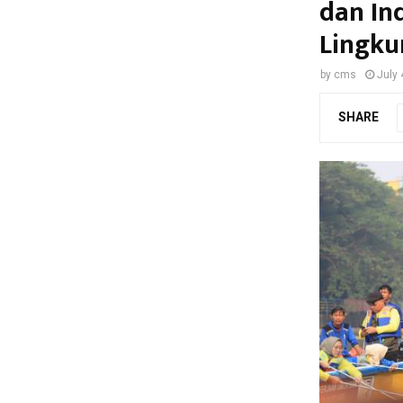
dan In
Lingk
by
cms
July 
SHARE