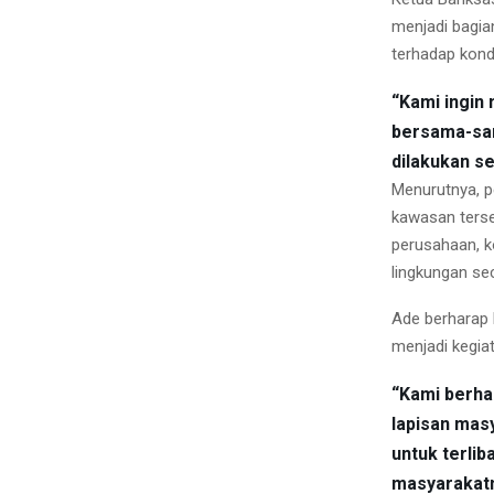
menjadi bagia
terhadap kond
“Kami ingin
bersama-sama
dilakukan s
Menurutnya, p
kawasan terseb
perusahaan, k
lingkungan sec
Ade berharap 
menjadi kegia
“Kami berha
lapisan mas
untuk terlib
masyarakatn