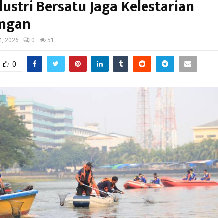
dustri Bersatu Jaga Kelestarian
ungan
4, 2026
0
51
0