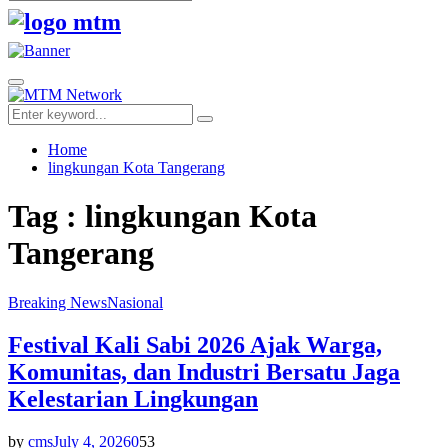
Search
for:
Facebook
Twitter
Youtube
Primary
Menu
Search
Search
for:
Home
lingkungan Kota Tangerang
Tag : lingkungan Kota
Tangerang
Breaking News
Nasional
Festival Kali Sabi 2026 Ajak Warga,
Komunitas, dan Industri Bersatu Jaga
Kelestarian Lingkungan
by
cms
July 4, 2026
0
53