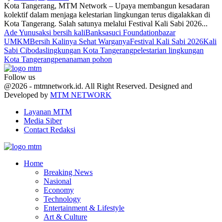
Kota Tangerang, MTM Network – Upaya membangun kesadaran
kolektif dalam menjaga kelestarian lingkungan terus digalakkan di
Kota Tangerang. Salah satunya melalui Festival Kali Sabi 2026...
Ade Yunus
aksi bersih kali
Banksasuci Foundation
bazar
UMKM
Bersih Kalinya Sehat Warganya
Festival Kali Sabi 2026
Kali
Sabi Cibodas
lingkungan Kota Tangerang
pelestarian lingkungan
Kota Tangerang
penanaman pohon
Follow us
Facebook
Twitter
Youtube
@2026 - mtmnetwork.id. All Right Reserved. Designed and
Developed by
MTM NETWORK
Layanan MTM
Media Siber
Contact Redaksi
Facebook
Twitter
Youtube
Home
Breaking News
Nasional
Economy
Technology
Entertainment & Lifestyle
Art & Culture