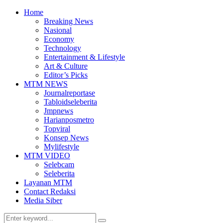
Home
Breaking News
Nasional
Economy
Technology
Entertainment & Lifestyle
Art & Culture
Editor’s Picks
MTM NEWS
Journalreportase
Tabloidseleberita
Jmpnews
Harianposmetro
Topviral
Konsep News
Mylifestyle
MTM VIDEO
Selebcam
Seleberita
Layanan MTM
Contact Redaksi
Media Siber
Search