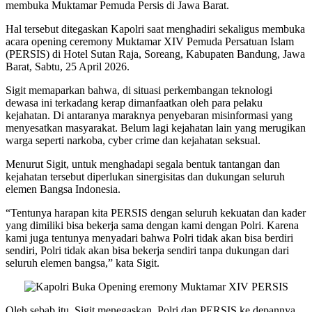
membuka Muktamar Pemuda Persis di Jawa Barat.
Hal tersebut ditegaskan Kapolri saat menghadiri sekaligus membuka
acara opening ceremony Muktamar XIV Pemuda Persatuan Islam
(PERSIS) di Hotel Sutan Raja, Soreang, Kabupaten Bandung, Jawa
Barat, Sabtu, 25 April 2026.
Sigit memaparkan bahwa, di situasi perkembangan teknologi
dewasa ini terkadang kerap dimanfaatkan oleh para pelaku
kejahatan. Di antaranya maraknya penyebaran misinformasi yang
menyesatkan masyarakat. Belum lagi kejahatan lain yang merugikan
warga seperti narkoba, cyber crime dan kejahatan seksual.
Menurut Sigit, untuk menghadapi segala bentuk tantangan dan
kejahatan tersebut diperlukan sinergisitas dan dukungan seluruh
elemen Bangsa Indonesia.
“Tentunya harapan kita PERSIS dengan seluruh kekuatan dan kader
yang dimiliki bisa bekerja sama dengan kami dengan Polri. Karena
kami juga tentunya menyadari bahwa Polri tidak akan bisa berdiri
sendiri, Polri tidak akan bisa bekerja sendiri tanpa dukungan dari
seluruh elemen bangsa,” kata Sigit.
Oleh sebab itu, Sigit menegaskan, Polri dan PERSIS ke depannya