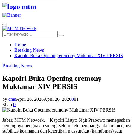
Search
for:
Facebook
Twitter
Youtube
Primary
Menu
Search
Search
for:
Home
Breaking News
Kapolri Buka Opening eremony Muktamar XIV PERSIS
Breaking News
Kapolri Buka Opening eremony
Muktamar XIV PERSIS
by
cms
April 26, 2026
April 26, 2026
0
81
Share
0
Jabar, MTM Network, – Kapolri Listyo Sigit Prabowo menegaskan
pentingnya penguatan sinergi seluruh elemen bangsa dalam menjaga
stabilitas keamanan dan ketertiban masyarakat (kamtibmas) saat