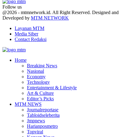
Follow us
Facebook
Twitter
Youtube
@2026 - mtmnetwork.id. All Right Reserved. Designed and
Developed by
MTM NETWORK
Layanan MTM
Media Siber
Contact Redaksi
Facebook
Twitter
Youtube
Home
Breaking News
Nasional
Economy
Technology
Entertainment & Lifestyle
Art & Culture
Editor’s Picks
MTM NEWS
Journalreportase
Tabloidseleberita
Jmpnews
Harianposmetro
Topviral