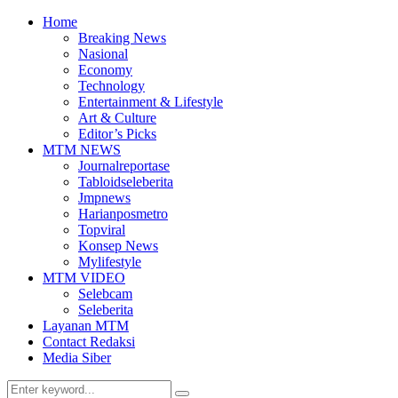
Home
Breaking News
Nasional
Economy
Technology
Entertainment & Lifestyle
Art & Culture
Editor’s Picks
MTM NEWS
Journalreportase
Tabloidseleberita
Jmpnews
Harianposmetro
Topviral
Konsep News
Mylifestyle
MTM VIDEO
Selebcam
Seleberita
Layanan MTM
Contact Redaksi
Media Siber
Search