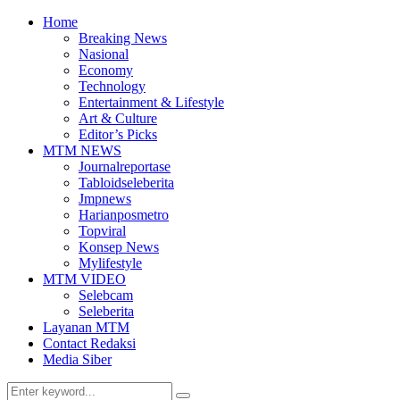
Home
Breaking News
Nasional
Economy
Technology
Entertainment & Lifestyle
Art & Culture
Editor’s Picks
MTM NEWS
Journalreportase
Tabloidseleberita
Jmpnews
Harianposmetro
Topviral
Konsep News
Mylifestyle
MTM VIDEO
Selebcam
Seleberita
Layanan MTM
Contact Redaksi
Media Siber
Search