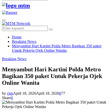
Search
for:
Facebook
Twitter
Youtube
Primary
Menu
Search
Search
for:
Home
Breaking News
Menyambut Hari Kartini Polda Metro Bagikan 350 paket
Untuk Pekerja Ojek Online Wanita
Breaking News
Menyambut Hari Kartini Polda Metro
Bagikan 350 paket Untuk Pekerja Ojek
Online Wanita
by
cms
April 18, 2026
April 18, 2026
0
77
Share
0