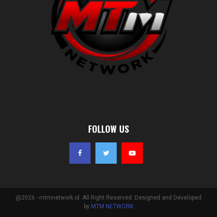
FOLLOW US
@2026 - mtmnetwork.id. All Right Reserved. Designed and Developed
by
MTM NETWORK