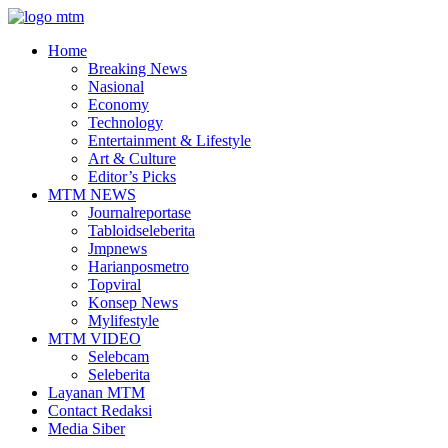
Facebook
Twitter
Youtube
Home
Breaking News
Nasional
Economy
Technology
Entertainment & Lifestyle
Art & Culture
Editor’s Picks
MTM NEWS
Journalreportase
Tabloidseleberita
Jmpnews
Harianposmetro
Topviral
Konsep News
Mylifestyle
MTM VIDEO
Selebcam
Seleberita
Layanan MTM
Contact Redaksi
Media Siber