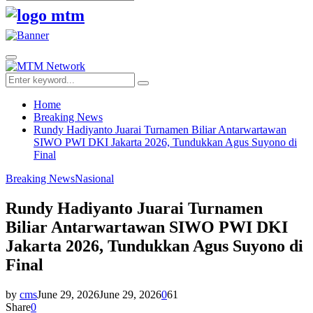
Search
for:
Facebook
Twitter
Youtube
Primary
Menu
Search
Search
for:
Home
Breaking News
Rundy Hadiyanto Juarai Turnamen Biliar Antarwartawan
SIWO PWI DKI Jakarta 2026, Tundukkan Agus Suyono di
Final
Breaking News
Nasional
Rundy Hadiyanto Juarai Turnamen
Biliar Antarwartawan SIWO PWI DKI
Jakarta 2026, Tundukkan Agus Suyono di
Final
by
cms
June 29, 2026
June 29, 2026
0
61
Share
0