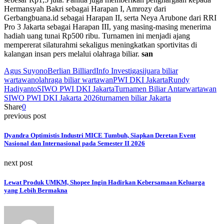
Hermansyah Bakri sebagai Harapan I, Amrozy dari
Gerbangbuana.id sebagai Harapan II, serta Neya Arubone dari RRI
Pro 3 Jakarta sebagai Harapan III, yang masing-masing menerima
hadiah uang tunai Rp500 ribu. Turnamen ini menjadi ajang
mempererat silaturahmi sekaligus meningkatkan sportivitas di
kalangan insan pers melalui olahraga biliar.
san
Agus Suyono
Berlian Billiard
Info Investigasi
juara biliar
wartawan
olahraga biliar wartawan
PWI DKI Jakarta
Rundy
Hadiyanto
SIWO PWI DKI Jakarta
Turnamen Biliar Antarwartawan
SIWO PWI DKI Jakarta 2026
turnamen biliar Jakarta
Share
0
previous post
Dyandra Optimistis Industri MICE Tumbuh, Siapkan Deretan Event
Nasional dan Internasional pada Semester II 2026
next post
Lewat Produk UMKM, Shopee Ingin Hadirkan Kebersamaan Keluarga
yang Lebih Bermakna