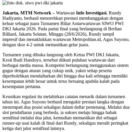
Jakarta, MTM Network –
Wartawan
Info Investigasi
, Rundy
Hadiyanto, berhasil menorehkan prestasi membanggakan dengan
keluar sebagai juara Turnamen Biliar Antarwartawan SIWO PWI
DKI Jakarta 2026. Pada partai final yang berlangsung di Berlian
Billiard, Jakarta Selatan, Minggu (28/6/2026), Rundy tampil
impresif dan menaklukkan wartawan Metropolitan.id, Agus Suyono,
dengan skor 4-2 untuk memastikan gelar juara.
Turnamen yang dibuka langsung oleh Ketua PWI DKI Jakarta,
Kesit Budi Handoyo, tersebut diikuti puluhan wartawan dari
berbagai media massa. Kompetisi berlangsung menggunakan sistem
gugur dengan aturan yang cukup unik, yakni setiap peserta
diperbolehkan mendaftarkan diri hingga dua kali sehingga memiliki
kesempatan lebih besar untuk terus bersaing apabila kalah pada
kesempatan pertama.
Keunikan regulasi itu melahirkan catatan menarik dalam turnamen
tahun ini. Agus Suyono berhasil mengukir prestasi langka dengan
menempati dua posisi sekaligus dalam daftar pemenang. Melalui dua
slot pendaftaran yang berbeda, ia sukses melaju hingga babak
semifinal melalui dua jalur, kemudian memastikan diri sebagai
runner-up usai kalah di final dari Rundy, sekaligus meraih peringkat
ketiga dari jalur semifinal lainnya.