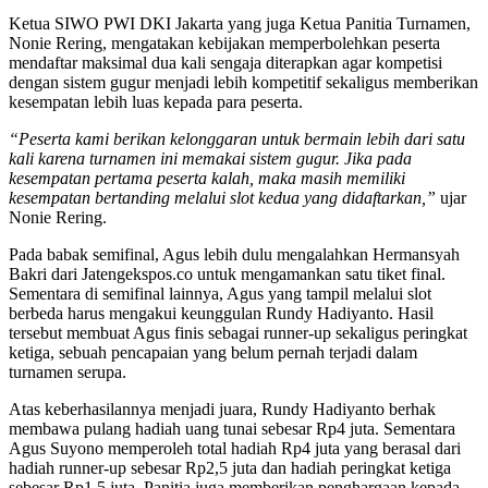
Ketua SIWO PWI DKI Jakarta yang juga Ketua Panitia Turnamen,
Nonie Rering, mengatakan kebijakan memperbolehkan peserta
mendaftar maksimal dua kali sengaja diterapkan agar kompetisi
dengan sistem gugur menjadi lebih kompetitif sekaligus memberikan
kesempatan lebih luas kepada para peserta.
“Peserta kami berikan kelonggaran untuk bermain lebih dari satu
kali karena turnamen ini memakai sistem gugur. Jika pada
kesempatan pertama peserta kalah, maka masih memiliki
kesempatan bertanding melalui slot kedua yang didaftarkan,”
ujar
Nonie Rering.
Pada babak semifinal, Agus lebih dulu mengalahkan Hermansyah
Bakri dari Jatengekspos.co untuk mengamankan satu tiket final.
Sementara di semifinal lainnya, Agus yang tampil melalui slot
berbeda harus mengakui keunggulan Rundy Hadiyanto. Hasil
tersebut membuat Agus finis sebagai runner-up sekaligus peringkat
ketiga, sebuah pencapaian yang belum pernah terjadi dalam
turnamen serupa.
Atas keberhasilannya menjadi juara, Rundy Hadiyanto berhak
membawa pulang hadiah uang tunai sebesar Rp4 juta. Sementara
Agus Suyono memperoleh total hadiah Rp4 juta yang berasal dari
hadiah runner-up sebesar Rp2,5 juta dan hadiah peringkat ketiga
sebesar Rp1,5 juta. Panitia juga memberikan penghargaan kepada