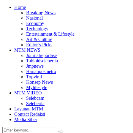
Home
Breaking News
Nasional
Economy
Technology
Entertainment & Lifestyle
Art & Culture
Editor’s Picks
MTM NEWS
Journalreportase
Tabloidseleberita
Jmpnews
Harianposmetro
Topviral
Konsep News
Mylifestyle
MTM VIDEO
Selebcam
Seleberita
Layanan MTM
Contact Redaksi
Media Siber
Search