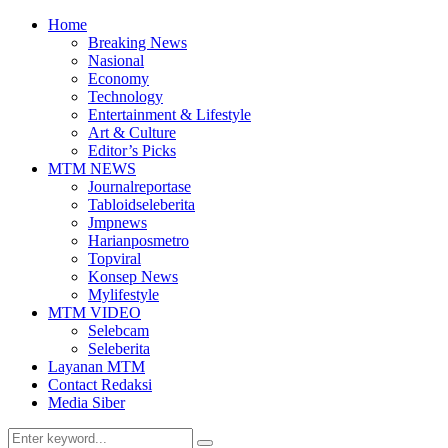
Home
Breaking News
Nasional
Economy
Technology
Entertainment & Lifestyle
Art & Culture
Editor’s Picks
MTM NEWS
Journalreportase
Tabloidseleberita
Jmpnews
Harianposmetro
Topviral
Konsep News
Mylifestyle
MTM VIDEO
Selebcam
Seleberita
Layanan MTM
Contact Redaksi
Media Siber
Search