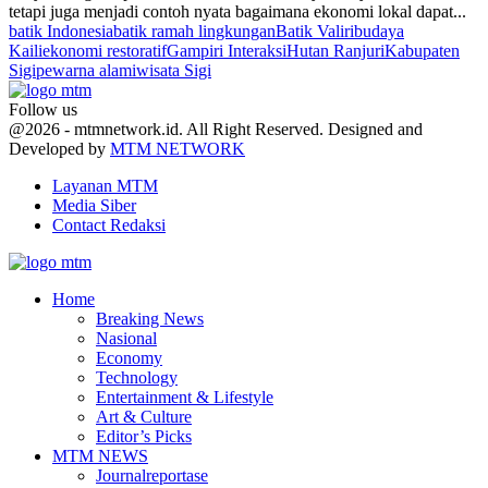
tetapi juga menjadi contoh nyata bagaimana ekonomi lokal dapat...
batik Indonesia
batik ramah lingkungan
Batik Valiri
budaya
Kaili
ekonomi restoratif
Gampiri Interaksi
Hutan Ranjuri
Kabupaten
Sigi
pewarna alami
wisata Sigi
Follow us
Facebook
Twitter
Youtube
@2026 - mtmnetwork.id. All Right Reserved. Designed and
Developed by
MTM NETWORK
Layanan MTM
Media Siber
Contact Redaksi
Facebook
Twitter
Youtube
Home
Breaking News
Nasional
Economy
Technology
Entertainment & Lifestyle
Art & Culture
Editor’s Picks
MTM NEWS
Journalreportase