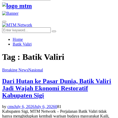
Search
for:
Facebook
Twitter
Youtube
Primary
Menu
Search
Search
for:
Home
Batik Valiri
Tag : Batik Valiri
Breaking News
Nasional
Dari Hutan ke Pasar Dunia, Batik Valiri
Jadi Wajah Ekonomi Restoratif
Kabupaten Sigi
by
cms
July 6, 2026
July 6, 2026
0
81
Kabupaten Sigi, MTM Network – Perjalanan Batik Valiri tidak
hanya menghidupkan kembali warisan budaya masyarakat Kaili,