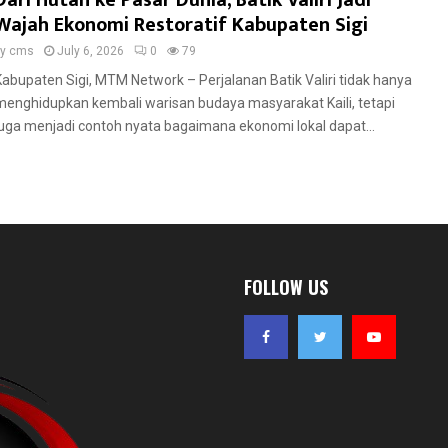
Dari Hutan ke Pasar Dunia, Batik Valiri Jadi
Wajah Ekonomi Restoratif Kabupaten Sigi
by
cms
July 6, 2026
0
79
Kabupaten Sigi, MTM Network – Perjalanan Batik Valiri tidak hanya
menghidupkan kembali warisan budaya masyarakat Kaili, tetapi
juga menjadi contoh nyata bagaimana ekonomi lokal dapat...
FOLLOW US