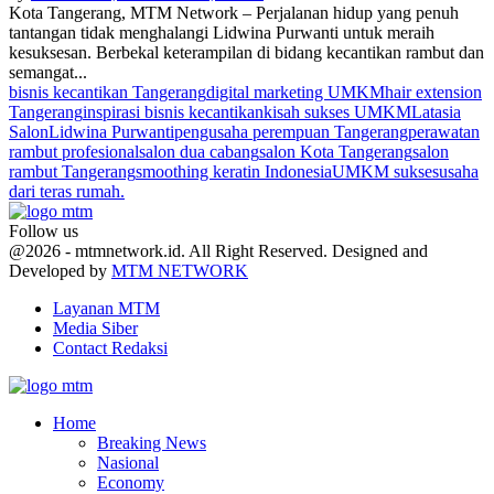
Kota Tangerang, MTM Network – Perjalanan hidup yang penuh
tantangan tidak menghalangi Lidwina Purwanti untuk meraih
kesuksesan. Berbekal keterampilan di bidang kecantikan rambut dan
semangat...
bisnis kecantikan Tangerang
digital marketing UMKM
hair extension
Tangerang
inspirasi bisnis kecantikan
kisah sukses UMKM
Latasia
Salon
Lidwina Purwanti
pengusaha perempuan Tangerang
perawatan
rambut profesional
salon dua cabang
salon Kota Tangerang
salon
rambut Tangerang
smoothing keratin Indonesia
UMKM sukses
usaha
dari teras rumah.
Follow us
Facebook
Twitter
Youtube
@2026 - mtmnetwork.id. All Right Reserved. Designed and
Developed by
MTM NETWORK
Layanan MTM
Media Siber
Contact Redaksi
Facebook
Twitter
Youtube
Home
Breaking News
Nasional
Economy