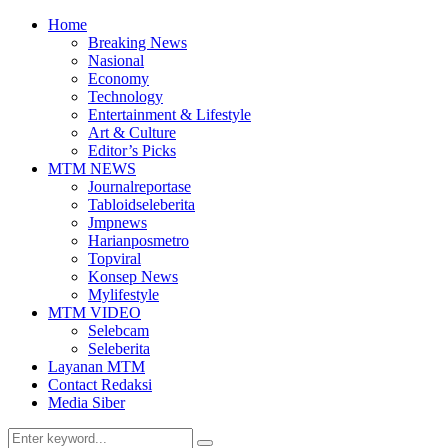
Home
Breaking News
Nasional
Economy
Technology
Entertainment & Lifestyle
Art & Culture
Editor’s Picks
MTM NEWS
Journalreportase
Tabloidseleberita
Jmpnews
Harianposmetro
Topviral
Konsep News
Mylifestyle
MTM VIDEO
Selebcam
Seleberita
Layanan MTM
Contact Redaksi
Media Siber
Search