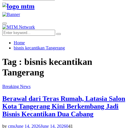
Search
for:
Facebook
Twitter
Youtube
Primary
Menu
Search
Search
for:
Home
bisnis kecantikan Tangerang
Tag : bisnis kecantikan
Tangerang
Breaking News
Berawal dari Teras Rumah, Latasia Salon
Kota Tangerang Kini Berkembang Jadi
Bisnis Kecantikan Dua Cabang
by
cms
June 14, 2026
June 14, 2026
0
41