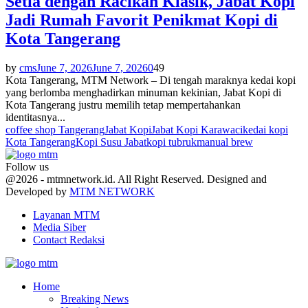
Setia dengan Racikan Klasik, Jabat Kopi
Jadi Rumah Favorit Penikmat Kopi di
Kota Tangerang
by
cms
June 7, 2026
June 7, 2026
0
49
Kota Tangerang, MTM Network – Di tengah maraknya kedai kopi
yang berlomba menghadirkan minuman kekinian, Jabat Kopi di
Kota Tangerang justru memilih tetap mempertahankan
identitasnya...
coffee shop Tangerang
Jabat Kopi
Jabat Kopi Karawaci
kedai kopi
Kota Tangerang
Kopi Susu Jabat
kopi tubruk
manual brew
Follow us
Facebook
Twitter
Youtube
@2026 - mtmnetwork.id. All Right Reserved. Designed and
Developed by
MTM NETWORK
Layanan MTM
Media Siber
Contact Redaksi
Facebook
Twitter
Youtube
Home
Breaking News