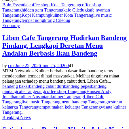
Bolo Essential
coffee shop Kota Tangerang
coffee shop
Tangerang
hidden gem Tangerang
kafe Ciledug
kafe nyaman
Tangerang
Kopi Kampung
kuliner Kota Tangerang
live music
Tangerang
tempat nongkrong Ciledug
Economy
Liben Cafe Tangerang Hadirkan Bandeng
Pindang, Lengkapi Deretan Menu
Andalan Berbasis Ikan Bandeng
by
cms
June 25, 2026
June 25, 2026
0
41
MTM Network – Kuliner berbahan dasar ikan bandeng terus
mendapatkan tempat di hati masyarakat. Melihat tingginya minat
pelanggan terhadap menu bandeng cabut duri, Liben Cafe...
bandeng bakar
bandeng cabut duri
bandeng pepes
bandeng
pindang
cafe Tangerang
coffee shop Tangerang
Hansen Andy
Jonathan
kuliner Nusantara
kuliner Tangerang
Liben Cafe
Tangerang
live music Tangerang
menu bandeng Tangerang
restoran
keluarga Tangerang
tempat makan keluarga Tangerang
wisata kuliner
Tangerang.
Breaking News