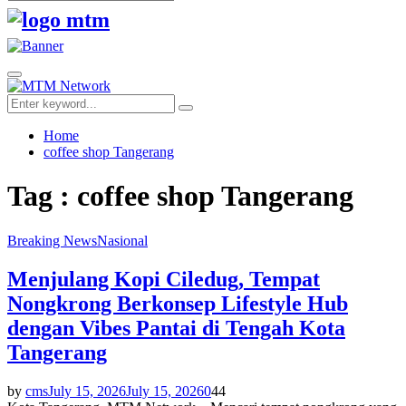
Search
for:
Facebook
Twitter
Youtube
Primary
Menu
Search
Search
for:
Home
coffee shop Tangerang
Tag : coffee shop Tangerang
Breaking News
Nasional
Menjulang Kopi Ciledug, Tempat
Nongkrong Berkonsep Lifestyle Hub
dengan Vibes Pantai di Tengah Kota
Tangerang
by
cms
July 15, 2026
July 15, 2026
0
44