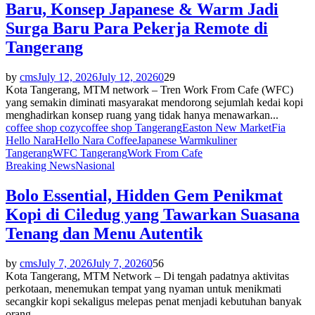
Baru, Konsep Japanese & Warm Jadi
Surga Baru Para Pekerja Remote di
Tangerang
by
cms
July 12, 2026
July 12, 2026
0
29
Kota Tangerang, MTM network – Tren Work From Cafe (WFC)
yang semakin diminati masyarakat mendorong sejumlah kedai kopi
menghadirkan konsep ruang yang tidak hanya menawarkan...
coffee shop cozy
coffee shop Tangerang
Easton New Market
Fia
Hello Nara
Hello Nara Coffee
Japanese Warm
kuliner
Tangerang
WFC Tangerang
Work From Cafe
Breaking News
Nasional
Bolo Essential, Hidden Gem Penikmat
Kopi di Ciledug yang Tawarkan Suasana
Tenang dan Menu Autentik
by
cms
July 7, 2026
July 7, 2026
0
56
Kota Tangerang, MTM Network – Di tengah padatnya aktivitas
perkotaan, menemukan tempat yang nyaman untuk menikmati
secangkir kopi sekaligus melepas penat menjadi kebutuhan banyak
orang....