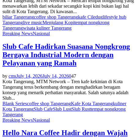
Kota Tangerang, MTM Network – Mencari tempat nongkrong yang
menawarkan lebih dari sekadar secangkir kopi kini bukan lagi hal
sulit di Kota Tangerang. Di kawasan...
biliar Tangerang
coffee shop Tangerang
kafe Ciledug
lifestyle hub
Tangerang
live music
Menjulang Kopi
tempat nongkrong
Tangerang
wisata kuliner Tangerang
Breaking News
Nasional
Slub Cafe Hadirkan Suasana Nongkrong
Bergaya Industrial Modern dengan
Pelayanan yang Ramah
by
cms
July 14, 2026
July 14, 2026
0
47
Kota Tangerang, MTM Network – Tren kafe kekinian di Kota
Tangerang terus berkembang dengan menghadirkan beragam
konsep yang menarik perhatian masyarakat. Salah satunya adalah
Slub...
Blank Series
coffee shop Tangerang
Kafe Kota Tangerang
kuliner
Kota Tangerang
Slub Cafe
Slub Lust
Slub Rust
tempat nongkrong
Tangerang
Breaking News
Nasional
Hello Nara Coffee Hadir dengan Wajah