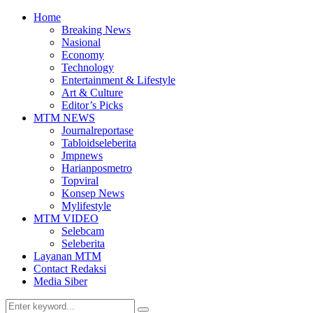
Home
Breaking News
Nasional
Economy
Technology
Entertainment & Lifestyle
Art & Culture
Editor’s Picks
MTM NEWS
Journalreportase
Tabloidseleberita
Jmpnews
Harianposmetro
Topviral
Konsep News
Mylifestyle
MTM VIDEO
Selebcam
Seleberita
Layanan MTM
Contact Redaksi
Media Siber
Search