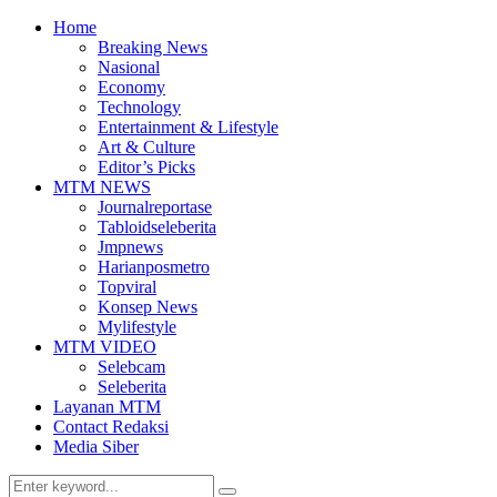
Home
Breaking News
Nasional
Economy
Technology
Entertainment & Lifestyle
Art & Culture
Editor’s Picks
MTM NEWS
Journalreportase
Tabloidseleberita
Jmpnews
Harianposmetro
Topviral
Konsep News
Mylifestyle
MTM VIDEO
Selebcam
Seleberita
Layanan MTM
Contact Redaksi
Media Siber
Search