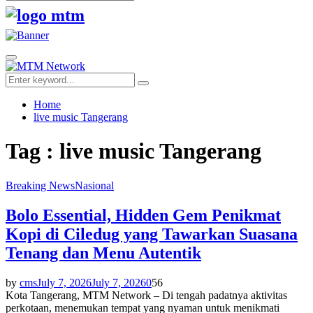
Search
for:
Facebook
Twitter
Youtube
Primary
Menu
Search
Search
for:
Home
live music Tangerang
Tag : live music Tangerang
Breaking News
Nasional
Bolo Essential, Hidden Gem Penikmat
Kopi di Ciledug yang Tawarkan Suasana
Tenang dan Menu Autentik
by
cms
July 7, 2026
July 7, 2026
0
56
Kota Tangerang, MTM Network – Di tengah padatnya aktivitas
perkotaan, menemukan tempat yang nyaman untuk menikmati