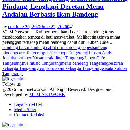
Pindang, Lengkapi Deretan Menu
Andalan Berbasis Ikan Bandeng
by
cms
June 25, 2026
June 25, 2026
0
41
MTM Network – Kuliner berbahan dasar ikan bandeng terus
mendapatkan tempat di hati masyarakat. Melihat tingginya minat
pelanggan terhadap menu bandeng cabut duri, Liben Cafe...
bandeng bakar
bandeng cabut duri
bandeng pepes
bandeng
pindang
cafe Tangerang
coffee shop Tangerang
Hansen Andy
Jonathan
kuliner Nusantara
kuliner Tangerang
Liben Cafe
Tangerang
live music Tangerang
menu bandeng Tangerang
restoran
keluarga Tangerang
tempat makan keluarga Tangerang
wisata kuliner
Tangerang.
Follow us
Facebook
Twitter
Youtube
@2026 - mtmnetwork.id. All Right Reserved. Designed and
Developed by
MTM NETWORK
Layanan MTM
Media Siber
Contact Redaksi
Facebook
Twitter
Youtube