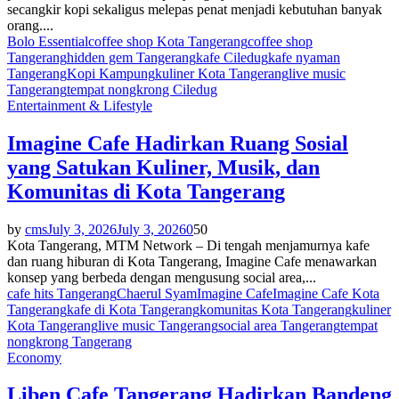
secangkir kopi sekaligus melepas penat menjadi kebutuhan banyak
orang....
Bolo Essential
coffee shop Kota Tangerang
coffee shop
Tangerang
hidden gem Tangerang
kafe Ciledug
kafe nyaman
Tangerang
Kopi Kampung
kuliner Kota Tangerang
live music
Tangerang
tempat nongkrong Ciledug
Entertainment & Lifestyle
Imagine Cafe Hadirkan Ruang Sosial
yang Satukan Kuliner, Musik, dan
Komunitas di Kota Tangerang
by
cms
July 3, 2026
July 3, 2026
0
50
Kota Tangerang, MTM Network – Di tengah menjamurnya kafe
dan ruang hiburan di Kota Tangerang, Imagine Cafe menawarkan
konsep yang berbeda dengan mengusung social area,...
cafe hits Tangerang
Chaerul Syam
Imagine Cafe
Imagine Cafe Kota
Tangerang
kafe di Kota Tangerang
komunitas Kota Tangerang
kuliner
Kota Tangerang
live music Tangerang
social area Tangerang
tempat
nongkrong Tangerang
Economy
Liben Cafe Tangerang Hadirkan Bandeng