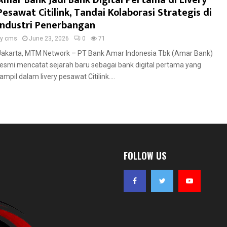
Amar Bank Jadi Bank Digital Pertama di Livery
Pesawat Citilink, Tandai Kolaborasi Strategis di
Industri Penerbangan
by
cms
June 23, 2026
0
71
Jakarta, MTM Network – PT Bank Amar Indonesia Tbk (Amar Bank)
resmi mencatat sejarah baru sebagai bank digital pertama yang
ampil dalam livery pesawat Citilink....
FOLLOW US