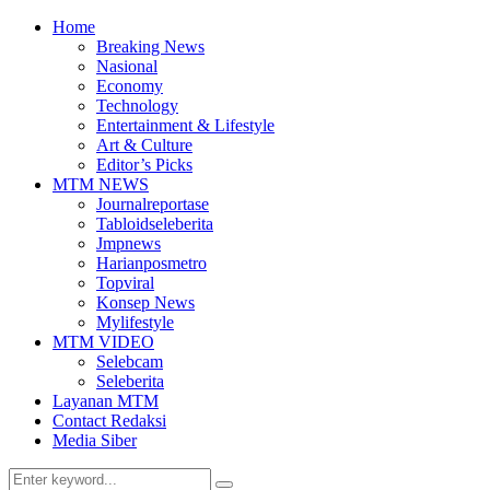
Home
Breaking News
Nasional
Economy
Technology
Entertainment & Lifestyle
Art & Culture
Editor’s Picks
MTM NEWS
Journalreportase
Tabloidseleberita
Jmpnews
Harianposmetro
Topviral
Konsep News
Mylifestyle
MTM VIDEO
Selebcam
Seleberita
Layanan MTM
Contact Redaksi
Media Siber
Search