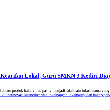
s Kearifan Lokal, Guru SMKN 3 Kediri Diaj
lam produk bakery dan pastry menjadi salah satu fokus utama yang d
 kuliner
inovasi kuliner
kearifan lokal
pangan lokal
pastry dan bakery
pen