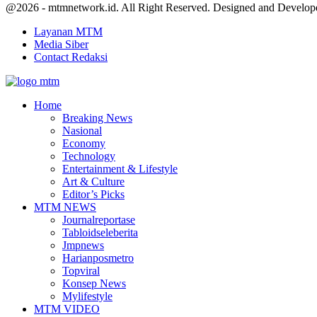
Facebook
Twitter
Youtube
@2026 - mtmnetwork.id. All Right Reserved. Designed and Develo
Layanan MTM
Media Siber
Contact Redaksi
Facebook
Twitter
Youtube
Home
Breaking News
Nasional
Economy
Technology
Entertainment & Lifestyle
Art & Culture
Editor’s Picks
MTM NEWS
Journalreportase
Tabloidseleberita
Jmpnews
Harianposmetro
Topviral
Konsep News
Mylifestyle
MTM VIDEO