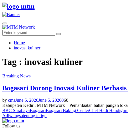
Search
for:
Facebook
Twitter
Youtube
Primary
Menu
Search
Search
for:
Home
inovasi kuliner
Tag : inovasi kuliner
Breaking News
Bogasari Dorong Inovasi Kuliner Berbasi
by
cms
June 5, 2026
June 5, 2026
0
60
Kabupaten Kediri, MTM Network – Pemanfaatan bahan pangan lokal da
BBC Surabaya
Bogasari
Bogasari Baking Center
Chef Hadi Haudi
guru
Adiwangsa
tepung terigu
Follow us