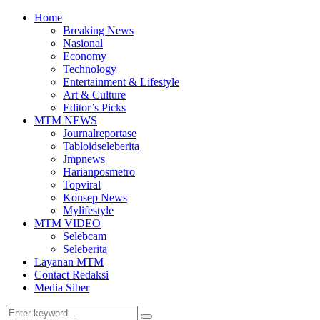
Home
Breaking News
Nasional
Economy
Technology
Entertainment & Lifestyle
Art & Culture
Editor’s Picks
MTM NEWS
Journalreportase
Tabloidseleberita
Jmpnews
Harianposmetro
Topviral
Konsep News
Mylifestyle
MTM VIDEO
Selebcam
Seleberita
Layanan MTM
Contact Redaksi
Media Siber
Search