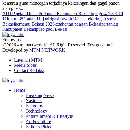
kemarau guna mencegah terjadinya kekeringan dan gagal panen
atau puso...
AUTP petani
Dinas Pertanian Kabupaten Bekasi
Inpago 4 5 8 9 10
11
Inpari 38 Tadah Hujan
irigasi sawah Bekasi
kekeringan sawah
Bekasi
kemarau Bekasi 2026
ketahanan pangan Bekasi
pertanian
Kabupaten Bekasi
puso padi Bekasi
Follow us
Facebook
Twitter
Youtube
@2026 - mtmnetwork.id. All Right Reserved. Designed and
Developed by
MTM NETWORK
Layanan MTM
Media Siber
Contact Redaksi
Facebook
Twitter
Youtube
Home
Breaking News
Nasional
Economy
Technology
Entertainment & Lifestyle
Art & Culture
Editor’s Picks