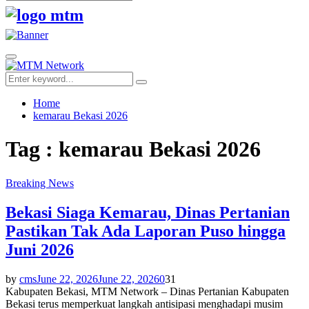
Search
for:
Facebook
Twitter
Youtube
Primary
Menu
Search
Search
for:
Home
kemarau Bekasi 2026
Tag : kemarau Bekasi 2026
Breaking News
Bekasi Siaga Kemarau, Dinas Pertanian
Pastikan Tak Ada Laporan Puso hingga
Juni 2026
by
cms
June 22, 2026
June 22, 2026
0
31
Kabupaten Bekasi, MTM Network – Dinas Pertanian Kabupaten
Bekasi terus memperkuat langkah antisipasi menghadapi musim