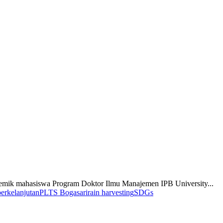
ademik mahasiswa Program Doktor Ilmu Manajemen IPB University...
erkelanjutan
PLTS Bogasari
rain harvesting
SDGs