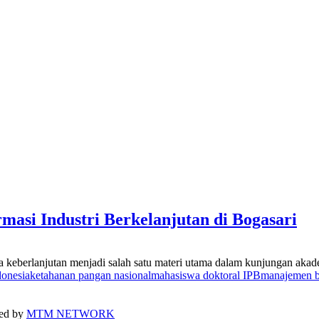
masi Industri Berkelanjutan di Bogasari
da keberlanjutan menjadi salah satu materi utama dalam kunjungan ak
donesia
ketahanan pangan nasional
mahasiswa doktoral IPB
manajemen b
ped by
MTM NETWORK