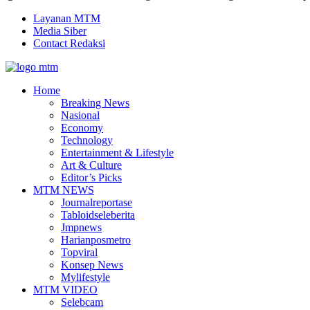
Layanan MTM
Media Siber
Contact Redaksi
Facebook
Twitter
Youtube
Home
Breaking News
Nasional
Economy
Technology
Entertainment & Lifestyle
Art & Culture
Editor’s Picks
MTM NEWS
Journalreportase
Tabloidseleberita
Jmpnews
Harianposmetro
Topviral
Konsep News
Mylifestyle
MTM VIDEO
Selebcam