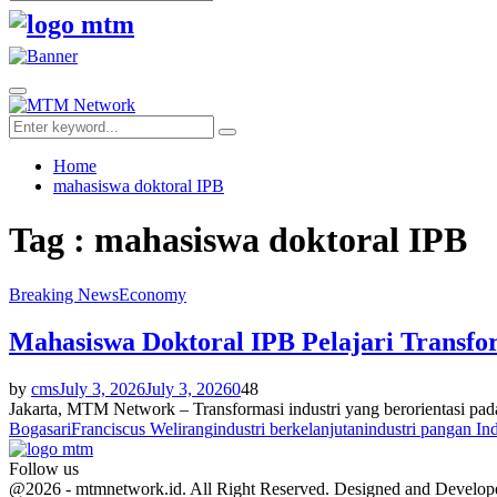
Search
for:
Facebook
Twitter
Youtube
Primary
Menu
Search
Search
for:
Home
mahasiswa doktoral IPB
Tag : mahasiswa doktoral IPB
Breaking News
Economy
Mahasiswa Doktoral IPB Pelajari Transfor
by
cms
July 3, 2026
July 3, 2026
0
48
Jakarta, MTM Network – Transformasi industri yang berorientasi pa
Bogasari
Franciscus Welirang
industri berkelanjutan
industri pangan In
Follow us
Facebook
Twitter
Youtube
@2026 - mtmnetwork.id. All Right Reserved. Designed and Develo