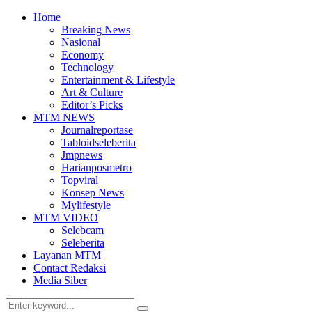
Home
Breaking News
Nasional
Economy
Technology
Entertainment & Lifestyle
Art & Culture
Editor’s Picks
MTM NEWS
Journalreportase
Tabloidseleberita
Jmpnews
Harianposmetro
Topviral
Konsep News
Mylifestyle
MTM VIDEO
Selebcam
Seleberita
Layanan MTM
Contact Redaksi
Media Siber
Search