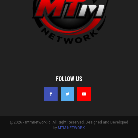
FOLLOW US
@2026 - mtmnetwork.id. All Right Reserved. Designed and Developed
by
MTM NETWORK