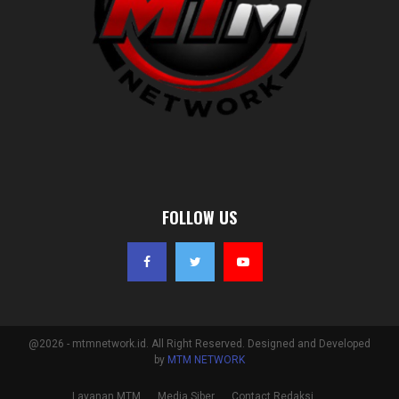
FOLLOW US
@2026 - mtmnetwork.id. All Right Reserved. Designed and Developed
by
MTM NETWORK
Layanan MTM
Media Siber
Contact Redaksi