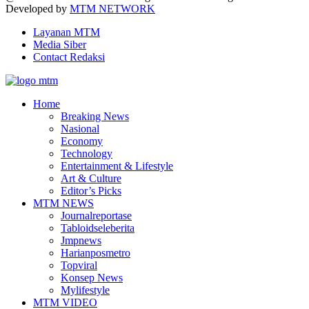
Developed by
MTM NETWORK
Layanan MTM
Media Siber
Contact Redaksi
Facebook
Twitter
Youtube
Home
Breaking News
Nasional
Economy
Technology
Entertainment & Lifestyle
Art & Culture
Editor’s Picks
MTM NEWS
Journalreportase
Tabloidseleberita
Jmpnews
Harianposmetro
Topviral
Konsep News
Mylifestyle
MTM VIDEO