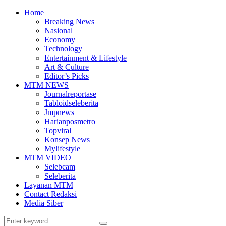
Home
Breaking News
Nasional
Economy
Technology
Entertainment & Lifestyle
Art & Culture
Editor’s Picks
MTM NEWS
Journalreportase
Tabloidseleberita
Jmpnews
Harianposmetro
Topviral
Konsep News
Mylifestyle
MTM VIDEO
Selebcam
Seleberita
Layanan MTM
Contact Redaksi
Media Siber
Search