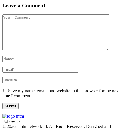
Leave a Comment
Save my name, email, and website in this browser for the next
time I comment.
Follow us
Facebook
Twitter
Youtube
@2026 - mtmnetwork.id. All Right Reserved. Designed and