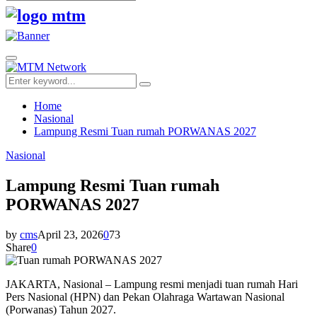
Search
for:
Facebook
Twitter
Youtube
Primary
Menu
Search
Search
for:
Home
Nasional
Lampung Resmi Tuan rumah PORWANAS 2027
Nasional
Lampung Resmi Tuan rumah
PORWANAS 2027
by
cms
April 23, 2026
0
73
Share
0
JAKARTA, Nasional – Lampung resmi menjadi tuan rumah Hari
Pers Nasional (HPN) dan Pekan Olahraga Wartawan Nasional
(Porwanas) Tahun 2027.