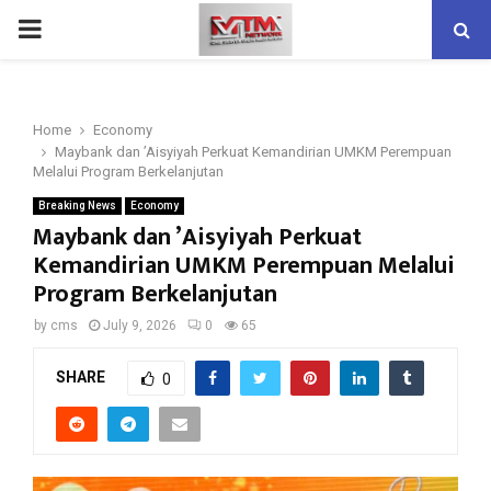
PRIMARY
MENU
Home
Economy
Maybank dan ’Aisyiyah Perkuat Kemandirian UMKM Perempuan
Melalui Program Berkelanjutan
Breaking News
Economy
Maybank dan ’Aisyiyah Perkuat
Kemandirian UMKM Perempuan Melalui
Program Berkelanjutan
by
cms
July 9, 2026
0
65
SHARE
0