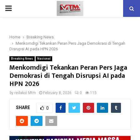
PRIMARY
MENU
Home
Breaking News
Menkomdigi Tekankan Peran Pers Jaga Demokrasi di Tengah
Disrupsi AI pada HPN 2026
Breaking News
Nasional
Menkomdigi Tekankan Peran Pers Jaga
Demokrasi di Tengah Disrupsi AI pada
HPN 2026
by
redaksi Mtm
February 8, 2026
0
115
SHARE
0