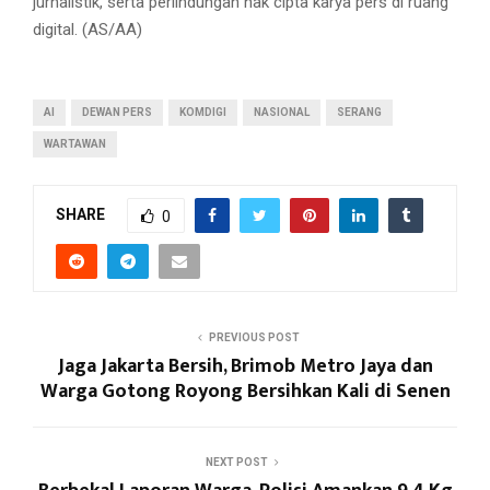
jurnalistik, serta perlindungan hak cipta karya pers di ruang
digital. (AS/AA)
AI
DEWAN PERS
KOMDIGI
NASIONAL
SERANG
WARTAWAN
SHARE
0
PREVIOUS POST
Jaga Jakarta Bersih, Brimob Metro Jaya dan
Warga Gotong Royong Bersihkan Kali di Senen
NEXT POST