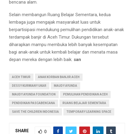
bencana alam.
Selain membangun Ruang Belajar Sementara, kedua
lembaga juga mengajak masyarakat luas untuk
berpartisipasi mendukung pemulihan pendidikan anak-anak
terdampak banjir di Aceh Timur. Dukungan tersebut
diharapkan mampu membuka lebih banyak kesempatan
bagi anak-anak untuk kembali belajar dan menata masa
depan mereka dengan lebih baik.
san
ACEH TIMUR
ANAK KORBAN BANJIR ACEH
DESSY KURWIANY UKAR
MAUDY AYUNDA
MAUDY AYUNDA FOUNDATION
PEMULIHAN PENDIDIKAN ACEH
PENDIDIKAN PASCABENCANA
RUANG BELAJAR SEMENTARA
SAVE THE CHILDREN INDONESIA
TEMPORARY LEARNING SPACE
SHARE
0