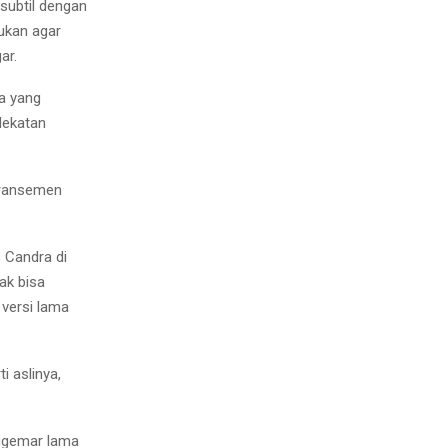
 subtil dengan
ukan agar
ar.
a yang
dekatan
iaransemen
s Candra di
ak bisa
versi lama
i aslinya,
nggemar lama