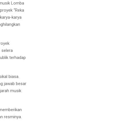
 musik Lomba
proyek “Reka
 karya-karya
nghilangkan
royek
 selera
ublik terhadap
kal biasa.
ng jawab besar
ejarah musik
 memberikan
an resminya.