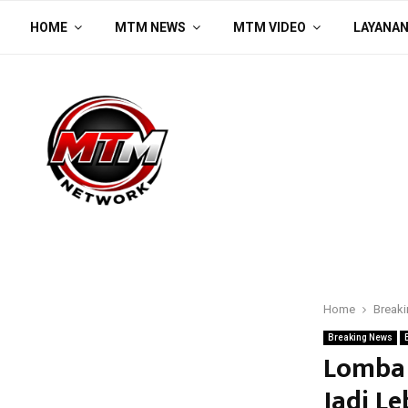
HOME
MTM NEWS
MTM VIDEO
LAYANA
Home
Break
Breaking News
Lomba 
Jadi L