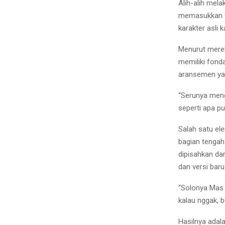
Alih-alih mel
memasukkan wa
karakter asli 
Menurut merek
memiliki fond
aransemen ya
“Serunya meng
seperti apa pu
Salah satu el
bagian tengah 
dipisahkan da
dan versi baru
“Solonya Mas 
kalau nggak, 
Hasilnya adal