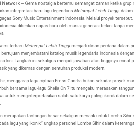
M Network –
Gema nostalgia bertemu semangat zaman ketika grup
rkan interpretasi baru lagu legendaris
Melompat Lebih Tinggi
dalam 
igagas Sony Music Entertainment Indonesia. Melalui proyek tersebut,
Indonesia diberikan napas baru oleh musisi generasi terkini tanpa me
ya.
 versi terbaru
Melompat Lebih Tinggi
menjadi rilisan perdana dalam p
 bertujuan menjembatani katalog musik legendaris Indonesia dengan
a kini. Langkah ini sekaligus menjadi jawaban atas tingginya minat p
lasik yang dikemas dengan sentuhan produksi modern.
hir, menggarap lagu ciptaan Eross Candra bukan sekadar proyek musi
buh bersama lagu-lagu Sheila On 7 itu mengaku merasakan tanggu
ya untuk menginterpretasikan salah satu karya paling ikonik dalam s
.
n merupakan tantangan besar sekaligus menarik untuk Lomba Sihir
 pada lagu yang ikonik,” ungkap personel Lomba Sihir dalam keterang