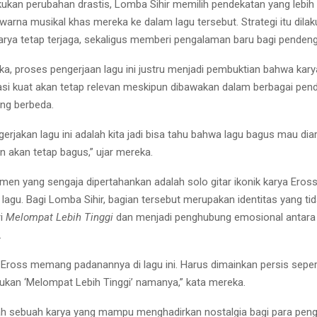
akukan perubahan drastis, Lomba Sihir memilih pendekatan yang lebih
rna musikal khas mereka ke dalam lagu tersebut. Strategi itu dilak
karya tetap terjaga, sekaligus memberi pengalaman baru bagi pendeng
a, proses pengerjaan lagu ini justru menjadi pembuktian bahwa kary
asi kuat akan tetap relevan meskipun dibawakan dalam berbagai pen
ng berbeda.
erjakan lagu ini adalah kita jadi bisa tahu bahwa lagu bagus mau d
n akan tetap bagus,” ujar mereka.
emen yang sengaja dipertahankan adalah solo gitar ikonik karya Eros
lagu. Bagi Lomba Sihir, bagian tersebut merupakan identitas yang tid
ri
Melompat Lebih Tinggi
dan menjadi penghubung emosional antara 
.
Eross memang padanannya di lagu ini. Harus dimainkan persis sepert
bukan ‘Melompat Lebih Tinggi’ namanya,” kata mereka.
ah sebuah karya yang mampu menghadirkan nostalgia bagi para pe