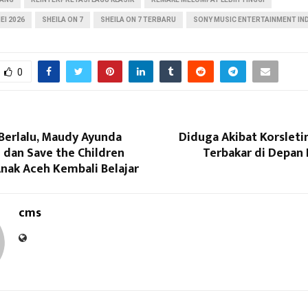
EI 2026
SHEILA ON 7
SHEILA ON 7 TERBARU
SONY MUSIC ENTERTAINMENT IN
0
 Berlalu, Maudy Ayunda
Diduga Akibat Korsleti
 dan Save the Children
Terbakar di Depan 
nak Aceh Kembali Belajar
cms