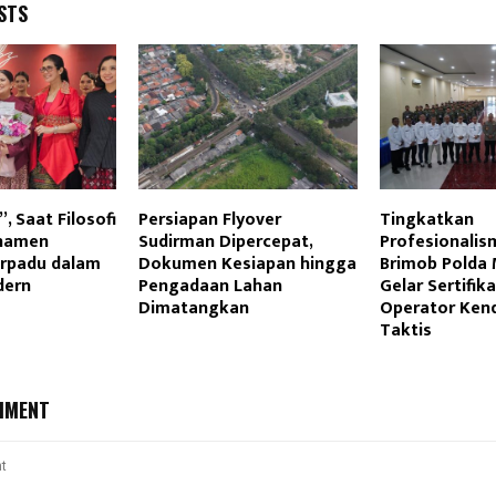
STS
, Saat Filosofi
Persiapan Flyover
Tingkatkan
rnamen
Sudirman Dipercepat,
Profesionalis
rpadu dalam
Dokumen Kesiapan hingga
Brimob Polda 
dern
Pengadaan Lahan
Gelar Sertifik
Dimatangkan
Operator Ken
Taktis
MMENT