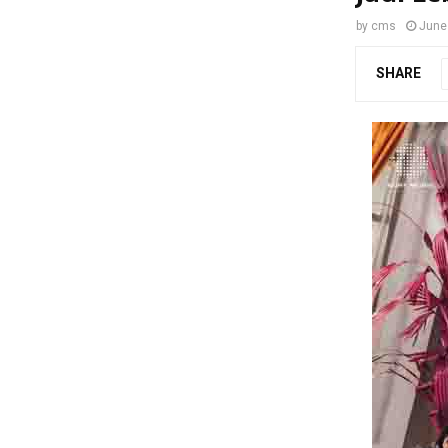
by
cms
June
SHARE