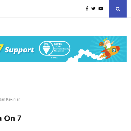
dan Kekinian
a On 7