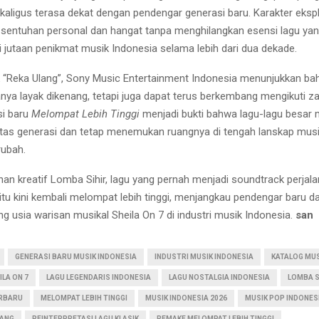
ekaligus terasa dekat dengan pendengar generasi baru. Karakter eksp
 sentuhan personal dan hangat tanpa menghilangkan esensi lagu yan
i jutaan penikmat musik Indonesia selama lebih dari dua dekade.
k “Reka Ulang”, Sony Music Entertainment Indonesia menunjukkan b
anya layak dikenang, tetapi juga dapat terus berkembang mengikuti z
si baru
Melompat Lebih Tinggi
menjadi bukti bahwa lagu-lagu besa
tas generasi dan tetap menemukan ruangnya di tengah lanskap mus
rubah.
an kreatif Lomba Sihir, lagu yang pernah menjadi soundtrack perjal
itu kini kembali melompat lebih tinggi, menjangkau pendengar baru d
 usia warisan musikal Sheila On 7 di industri musik Indonesia.
san
GENERASI BARU MUSIK INDONESIA
INDUSTRI MUSIK INDONESIA
KATALOG MUS
ILA ON 7
LAGU LEGENDARIS INDONESIA
LAGU NOSTALGIA INDONESIA
LOMBA S
ERBARU
MELOMPAT LEBIH TINGGI
MUSIK INDONESIA 2026
MUSIK POP INDONES
LANG
REINTERPRETASI LAGU KLASIK
REMAKE MELOMPAT LEBIH TINGGI