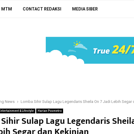
N MTM
CONTACT REDAKSI
MEDIA SIBER
ing News
Lomba Sihir Sulap Lagu Legendaris Sheila On 7 Jadi Lebih Segar 
Entertainment & Lifestyle
Harian Posmetro
Sihir Sulap Lagu Legendaris Sheil
ebih Segar dan Kekinian