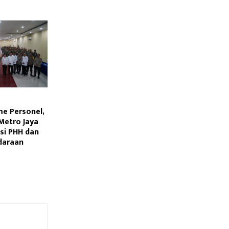
me Personel,
Metro Jaya
asi PHH dan
daraan