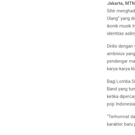
Jakarta, MT
Sihir menghadi
Ulang” yang d
ikonik musik 
identitas aslin
Dirilis dengan
ambisius yang
pendengar mas
karya-karya k
Bagi Lomba Si
Band yang tum
ketika diperca
pop Indonesia
“Terhormat da
karakter baru