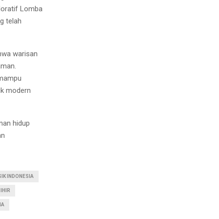
loratif Lomba
g telah
ahwa warisan
aman.
r mampu
ik modern
anan hidup
an
IK INDONESIA
IHIR
IA