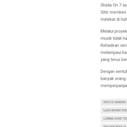
Sheila On 7 s
Sihir memberi
melekat di hat
Melalui proye
musik tidak h
Kehadiran ver
melampaui ba
yang terus be
Dengan sentuh
banyak orang 
memperpanjang
EROSS CANDRA
LAGU IKONIK SHE
LOMBA SIHIR T
PROYEK REKA U