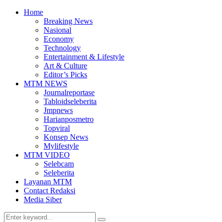
Home
Breaking News
Nasional
Economy
Technology
Entertainment & Lifestyle
Art & Culture
Editor’s Picks
MTM NEWS
Journalreportase
Tabloidseleberita
Jmpnews
Harianposmetro
Topviral
Konsep News
Mylifestyle
MTM VIDEO
Selebcam
Seleberita
Layanan MTM
Contact Redaksi
Media Siber
Search