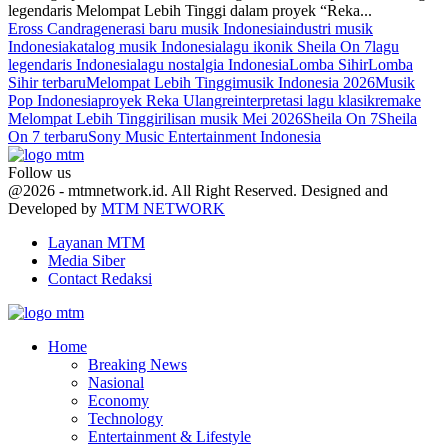
legendaris Melompat Lebih Tinggi dalam proyek “Reka...
Eross Candra
generasi baru musik Indonesia
industri musik
Indonesia
katalog musik Indonesia
lagu ikonik Sheila On 7
lagu
legendaris Indonesia
lagu nostalgia Indonesia
Lomba Sihir
Lomba
Sihir terbaru
Melompat Lebih Tinggi
musik Indonesia 2026
Musik
Pop Indonesia
proyek Reka Ulang
reinterpretasi lagu klasik
remake
Melompat Lebih Tinggi
rilisan musik Mei 2026
Sheila On 7
Sheila
On 7 terbaru
Sony Music Entertainment Indonesia
Follow us
Facebook
Twitter
Youtube
@2026 - mtmnetwork.id. All Right Reserved. Designed and
Developed by
MTM NETWORK
Layanan MTM
Media Siber
Contact Redaksi
Facebook
Twitter
Youtube
Home
Breaking News
Nasional
Economy
Technology
Entertainment & Lifestyle