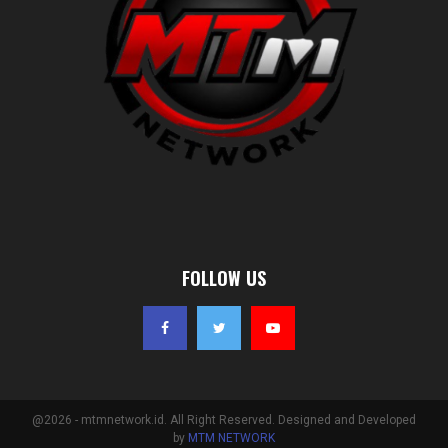
FOLLOW US
@2026 - mtmnetwork.id. All Right Reserved. Designed and Developed
by
MTM NETWORK